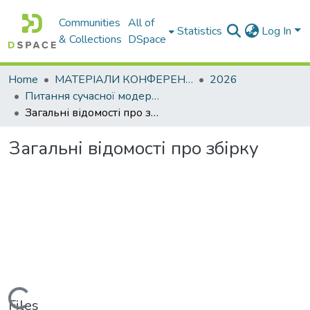
Communities
All of
Statistics
Log In
& Collections
DSpace
Home
МАТЕРІАЛИ КОНФЕРЕНЦІЙ
2026
Питання сучасної модернізації науки та освіти– 2026. Частина 5
Загальні відомості про збірку
Загальні відомості про збірку
Loading...
Files