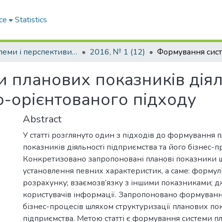
ce
Statistics
Проблеми і перспективи розвитку підприємництва
2016, № 1 (12)
 планових показників діял
о-орієнтованого підходу
Abstract
У статті розглянуто один з підходів до формування 
показників діяльності підприємства та його бізнес-п
Конкретизовано запропоновані планові показники 
установлення певних характеристик, а саме: формули
розрахунку; взаємозв’язку з іншими показниками; д
користувачів інформації. Запропоновано формуванн
бізнес-процесів шляхом структуризації планових пок
підприємства. Метою статті є формування системи п