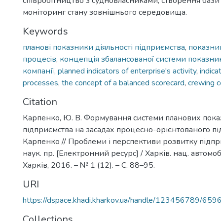
співробітництво з судновласниками; створення бази
моніторинг стану зовнішнього середовища.
Keywords
планові показники діяльності підприємства
,
показник
процесів
,
концепція збалансованої системи показни
компанії
,
planned indicators of enterprise's activity
,
indica
processes
,
the concept of a balanced scorecard
,
crewing 
Citation
Карпенко, Ю. В. Формування системи планових показ
підприємства на засадах процесно-орієнтованого під
Карпенко // Проблеми і перспективи розвитку підпр
наук. пр. [Електронний ресурс] / Харків. нац. автомоб.
Харків, 2016. – № 1 (12). – С. 88–95.
URI
https://dspace.khadi.kharkov.ua/handle/123456789/659
Collections