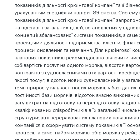
показників діяльності крюінгової компанії та її бізне
урахуванням специфіки підпри- 89 ємства. Систему
показників діяльності крюінгової компанії запропо
на підставі її загальних цілей, встановлених у відпов
концепції збалансованої системи показників, а саме
проекціями діяльності підприємства: клієнти, фінанс
процеси, оновлення та навчання. Для крюінгової ком
планових показників рекомендовано включити: чист
собівартість послуг на одного моряка, відсоток варт
контрактів з судновласниками в їх вартості, коефіціє
якості послуг, відсоток нових судновласників у загальн
темп приросту кількості нових моряків у базі даних,
постійності бази моряків, відсоток вчасно виконани
вагу витрат на підготовку та перепідготовку кадрів т
кваліфікованих співробітників в їх загальній чисель
структуризації перерахованих планових показників
компанії слід сформувати систему показників її осно
процесів, а саме: найом моряків; збір моряка у рейс;