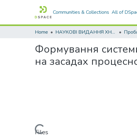
Communities & Collections
All of DSpa
Home
НАУКОВІ ВИДАННЯ ХНАДУ
Формування системи
на засадах процесн
Loading...
Files