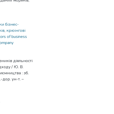
 даних моряків;
и бізнес-
ків
,
крюінгові
tors of business
company
ників діяльності
ходу / Ю. В.
иємництва : зб.
-дор. ун-т. –
6