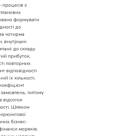
с-процесів з
 планових
новано формувати
ідності до
 за чотирма
и, внутрішні
панії до складу
ий прибуток,
ості повторних
нт відповідності
ій їх кількості,
 коефіцієнт
х замовлень, питому
а відсоток
ності. Шляхом
 крюінгової
вних бізнес-
 фінанси моряків,