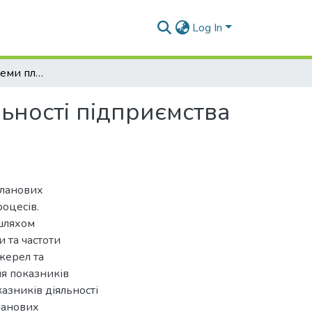
Log In
Формування системи планових показників діяльності підприємства на засадах процесно-орієнтованого підходу
ьності підприємства
планових
роцесів.
шляхом
 та частоти
жерел та
я показників
азників діяльності
ланових