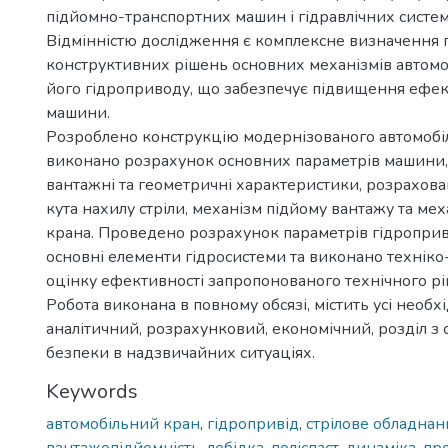
підйомно-транспортних машин і гідравлічних систем
Відмінністю дослідження є комплексне визначення п
конструктивних рішень основних механізмів автомо
його гідроприводу, що забезпечує підвищення ефек
машини.
Розроблено конструкцію модернізованого автомобі
виконано розрахунок основних параметрів машини,
вантажні та геометричні характеристики, розрахова
кута нахилу стріли, механізм підйому вантажу та ме
крана. Проведено розрахунок параметрів гідроприв
основні елементи гідросистеми та виконано техніко
оцінку ефективності запропонованого технічного рі
Робота виконана в повному обсязі, містить усі необхі
аналітичний, розрахунковий, економічний, розділ з 
безпеки в надзвичайних ситуаціях.
Keywords
автомобільний кран
,
гідропривід
,
стрілове обладнан