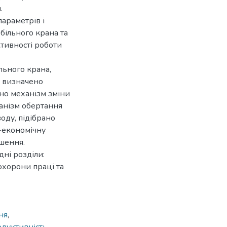
.
араметрів і
більного крана та
тивності роботи
льного крана,
 визначено
но механізм зміни
ханізм обертання
оду, підібрано
-економічну
шення.
дні розділи:
охорони праці та
ня
,