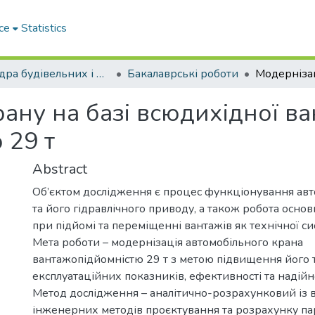
ce
Statistics
Кафедра будівельних і дорожніх машин
Бакалаврські роботи
ану на базі всюдихідної в
 29 т
Abstract
Об’єктом дослідження є процес функціонування авт
та його гідравлічного приводу, а також робота осно
при підйомі та переміщенні вантажів як технічної си
Мета роботи – модернізація автомобільного крана
вантажопідйомністю 29 т з метою підвищення його 
експлуатаційних показників, ефективності та надійн
Метод дослідження – аналітично-розрахунковий із
інженерних методів проєктування та розрахунку па