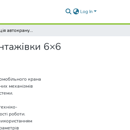
Log In
Модернізація автокрану на базі всюдихідної вантажівки 6×6 вантажопідйомністю 29 т
антажівки 6×6
омобільного крана
вних механізмів
стеми.
техніко-
ості роботи.
 використанням
раметрів