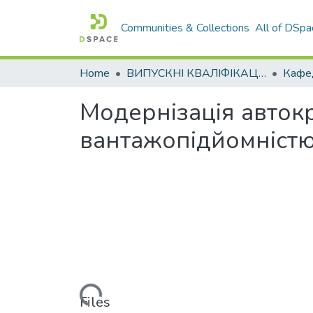
Communities & Collections
All of DSpa
Home
ВИПУСКНІ КВАЛІФІКАЦІЙНІ РОБОТИ
Модернізація автокр
вантажопідйомністю
Loading...
Files