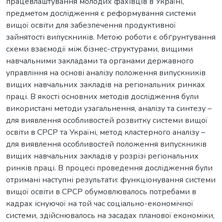
працевлаштування молодих фахівців в Україні,
предметом дослідження є реформування системи
вищої освіти для забезпечення продуктивної
зайнятості випускників. Метою роботи є обґрунтування
схеми взаємодії між бізнес-структурами, вищими
навчальними закладами та органами державного
управління на основі аналізу положення випускників
вищих навчальних закладів на регіональних ринках
праці. В якості основних методів дослідження були
використані методи узагальнення, аналізу та синтезу –
для виявлення особливостей розвитку системи вищої
освіти в СРСР та Україні, метод кластерного аналізу –
для виявлення особливостей положення випускників
вищих навчальних закладів у розрізі регіональних
ринків праці. В процесі проведення дослідження були
отримані наступні результати: функціонування системи
вищої освіти в СРСР обумовлювалось потребами в
кадрах існуючої на той час соціально-економічної
системи, здійснювалось на засадах планової економіки,