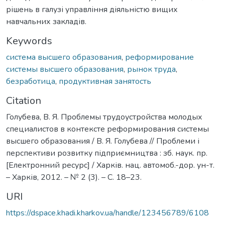
рішень в галузі управління діяльністю вищих
навчальних закладів.
Keywords
система высшего образования
,
реформирование
системы высшего образования
,
рынок труда
,
безработица
,
продуктивная занятость
Citation
Голубева, В. Я. Проблемы трудоустройства молодых
специалистов в контексте реформирования системы
высшего образования / В. Я. Голубева // Проблеми і
перспективи розвитку підприємництва : зб. наук. пр.
[Електронний ресурс] / Харків. нац. автомоб.-дор. ун-т.
– Харків, 2012. – № 2 (3). – С. 18–23.
URI
https://dspace.khadi.kharkov.ua/handle/123456789/6108