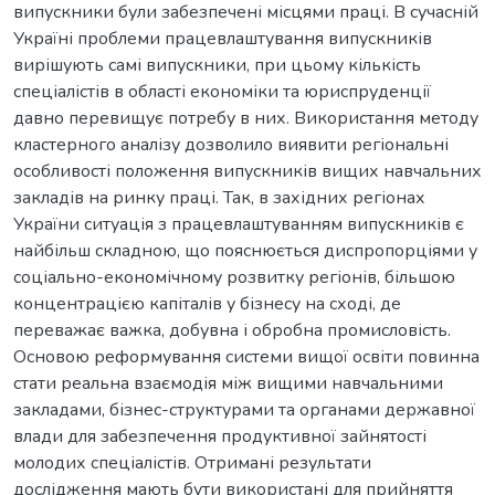
випускники були забезпечені місцями праці. В сучасній
Україні проблеми працевлаштування випускників
вирішують самі випускники, при цьому кількість
спеціалістів в області економіки та юриспруденції
давно перевищує потребу в них. Використання методу
кластерного аналізу дозволило виявити регіональні
особливості положення випускників вищих навчальних
закладів на ринку праці. Так, в західних регіонах
України ситуація з працевлаштуванням випускників є
найбільш складною, що пояснюється диспропорціями у
соціально-економічному розвитку регіонів, більшою
концентрацією капіталів у бізнесу на сході, де
переважає важка, добувна і обробна промисловість.
Основою реформування системи вищої освіти повинна
стати реальна взаємодія між вищими навчальними
закладами, бізнес-структурами та органами державної
влади для забезпечення продуктивної зайнятості
молодих спеціалістів. Отримані результати
дослідження мають бути використані для прийняття