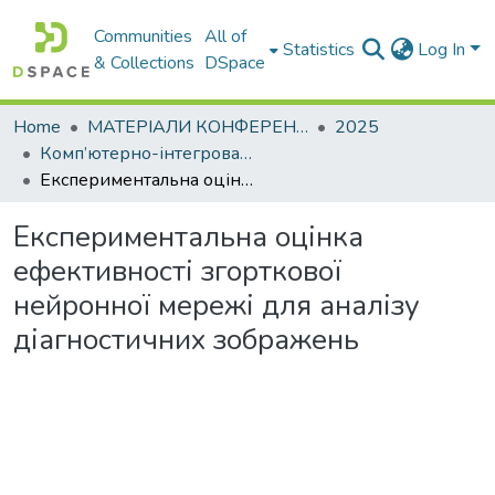
Communities
All of
Statistics
Log In
& Collections
DSpace
Home
МАТЕРІАЛИ КОНФЕРЕНЦІЙ
2025
Комп’ютерно-інтегровані технології автоматизації технологічних процесів на транспорті та у виробництві
Експериментальна оцінка ефективності згорткової нейронної мережі для аналізу діагностичних зображень
Експериментальна оцінка
ефективності згорткової
нейронної мережі для аналізу
діагностичних зображень