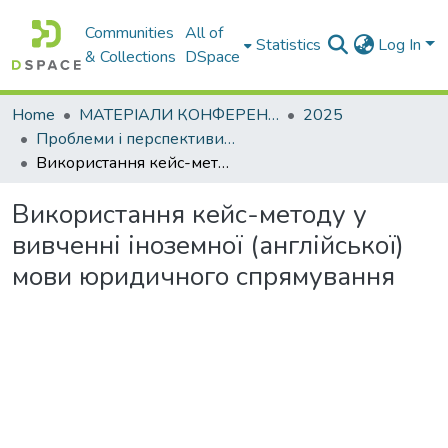
Communities
All of
Statistics
Log In
& Collections
DSpace
Home
МАТЕРІАЛИ КОНФЕРЕНЦІЙ
2025
Проблеми і перспективи мовної підготовки іноземних студентів у закладах вищої освіти
Використання кейс-методу у вивченні іноземної (англійської) мови юридичного спрямування
Використання кейс-методу у
вивченні іноземної (англійської)
мови юридичного спрямування