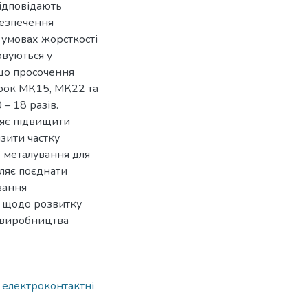
ідповідають
безпечення
в умовах жорсткості
овуються у
 що просочення
арок МК15, МК22 та
– 18 разів.
ляє підвищити
зити частку
ї металування для
ляє поєднати
вання
 щодо розвитку
ї виробництва
 електроконтактні