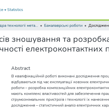
ce
Statistics
Кафедра технології металів та матеріалознавства
Бакалаврські роботи
ів зношування та розробка
чності електроконтактних
Abstract
В кваліфікаційній роботі виконані дослідження проц
відбуваються під час експлуатації ковзних електричн
роботи – розробка композиційних електроконтактни
мають комплекс властивостей для забезпечення пра
струмознімальних пристроїв і технології їх нанесенн
дослідження – статистичний аналіз електричних хар