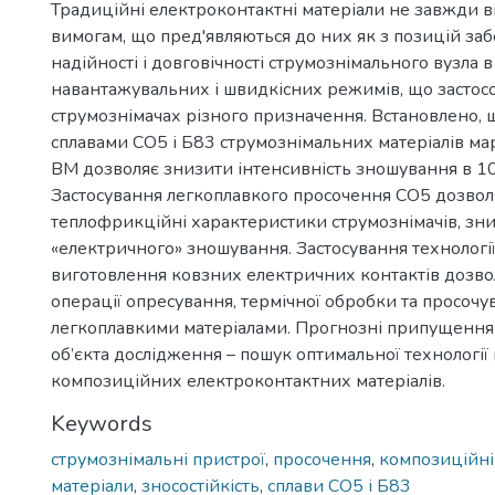
Традиційні електроконтактні матеріали не завжди в
вимогам, що пред'являються до них як з позицій за
надійності і довговічності струмознімального вузла 
навантажувальних і швидкісних режимів, що застос
струмознімачах різного призначення. Встановлено,
сплавами СО5 і Б83 струмознімальних матеріалів м
ВМ дозволяє знизити інтенсивність зношування в 10 
Застосування легкоплавкого просочення СО5 дозво
теплофрикційні характеристики струмознімачів, зни
«електричного» зношування. Застосування технологі
виготовлення ковзних електричних контактів дозво
операції опресування, термічної обробки та просочу
легкоплавкими матеріалами. Прогнозні припущення
об’єкта дослідження – пошук оптимальної технологі
композиційних електроконтактних матеріалів.
Keywords
струмознімальні пристрої
,
просочення
,
композиційні
матеріали
,
зносостійкість
,
сплави СО5 і Б83