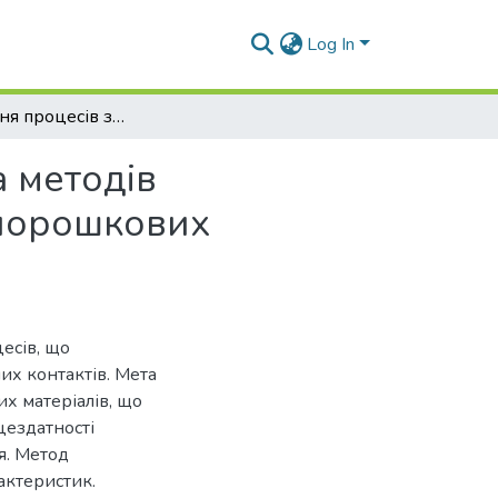
Log In
Дослідження процесів зношування та розробка методів підвищення довговічності електроконтактних порошкових матеріалів
 методів
 порошкових
есів, що
их контактів. Мета
х матеріалів, що
цездатності
я. Метод
актеристик.