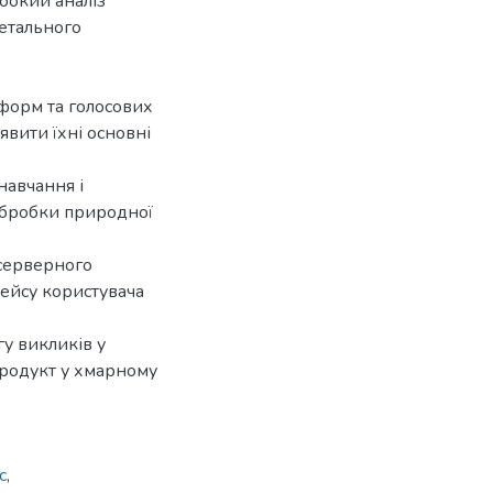
бокий аналіз
детального
тформ та голосових
явити їхні основні
навчання і
обробки природної
-серверного
фейсу користувача
у викликів у
продукт у хмарному
с
,