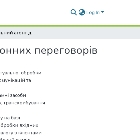
Log In
Інтелектуальний агент для автоматизації телефонних переговорів
фонних переговорів
ктуальної обробки
омунікацій та
амні засоби
я, транскрибування
у на базі
 обробки вхідних
алогу з клієнтами,