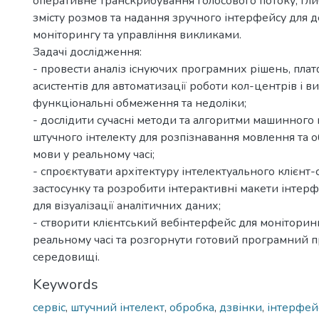
оперативне транскрибування голосового потоку, гли
змісту розмов та надання зручного інтерфейсу для 
моніторингу та управління викликами.
Задачі дослідження:
- провести аналіз існуючих програмних рішень, пла
асистентів для автоматизації роботи кол-центрів і ви
функціональні обмеження та недоліки;
- дослідити сучасні методи та алгоритми машинного 
штучного інтелекту для розпізнавання мовлення та 
мови у реальному часі;
- спроєктувати архітектуру інтелектуального клієнт
застосунку та розробити інтерактивні макети інтер
для візуалізації аналітичних даних;
- створити клієнтський вебінтерфейс для моніторинг
реальному часі та розгорнути готовий програмний 
середовищі.
Keywords
сервіс
,
штучний інтелект
,
обробка
,
дзвінки
,
інтерфей