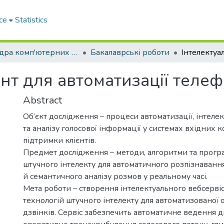
ce
Statistics
Кафедра комп'ютерних наук і інформаційних систем
Бакалаврські роботи
ент для автоматизації теле
Abstract
Об’єкт дослідження – процеси автоматизації, інтеле
та аналізу голосової інформації у системах вхідних к
підтримки клієнтів.
Предмет дослідження – методи, алгоритми та прогр
штучного інтелекту для автоматичного розпізнаванн
й семантичного аналізу розмов у реальному часі.
Мета роботи – створення інтелектуального вебсервіс
технологій штучного інтелекту для автоматизованої
дзвінків. Сервіс забезпечить автоматичне ведення ді