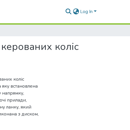
Log In
 керованих колiс
ваних коліс
а яку встановлена
у напрямку,
чі прилади,
ну ланку, який
иконана з диском,