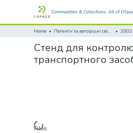
Communities & Collections
All of DSpa
Home
Патенти та авторські свідоцтва
2002
Стенд для контролю 
транспортного засо
Loading...
Files