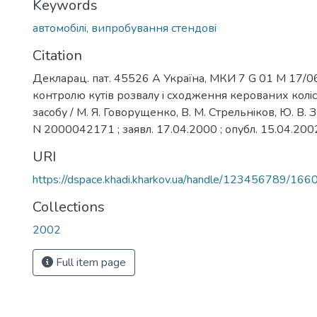
Keywords
автомобiлi, випробування стендовi
Citation
Декларац. пат. 45526 А Україна, МКИ 7 G 01 M 17/06
контролю кутiв розвалу i сходження керованих колi
засобу / М. Я. Говорущенко, В. М. Стрельнiков, Ю. В.
N 2000042171 ; заявл. 17.04.2000 ; опубл. 15.04.2002,
URI
https://dspace.khadi.kharkov.ua/handle/123456789/166
Collections
2002
Full item page