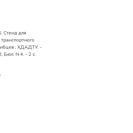
. Стенд для
с транспортного
 Зибцев ; ХДАДТУ. -
 Бюл. N 4. - 2 с.
0