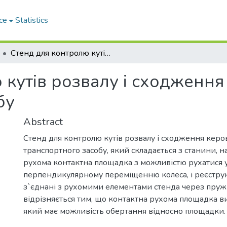
ce
Statistics
Стенд для контролю кутiв розвалу i сходження керованих колiс транспортного засобу
кутiв розвалу i сходження
бу
Abstract
Стенд для контролю кутів розвалу і сходження керо
транспортного засобу, який складається з станини, н
рухома контактна площадка з можливістю рухатися 
перпендикулярному переміщенню колеса, і реєструю
з`єднані з рухомими елементами стенда через пруж
відрізняється тим, що контактна рухома площадка в
який має можливість обертання відносно площадки.