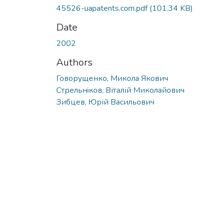
45526-uapatents.com.pdf
(101.34 KB)
Date
2002
Authors
Говорущенко, Микола Якович
Стрельнiков, Віталій Миколайович
Зибцев, Юрій Васильович