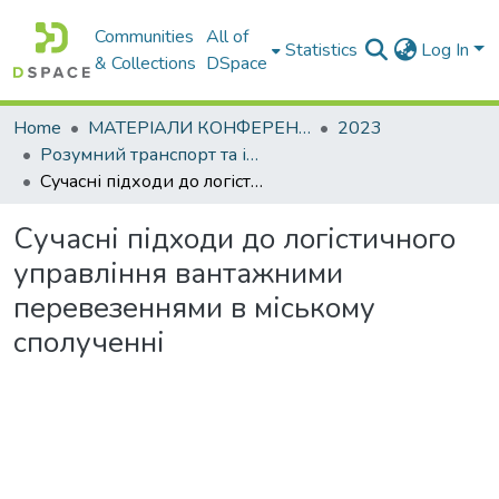
Communities
All of
Statistics
Log In
& Collections
DSpace
Home
МАТЕРІАЛИ КОНФЕРЕНЦІЙ
2023
Розумний транспорт та інтегровані транспортні технології
Сучасні підходи до логістичного управління вантажними перевезеннями в міському сполученні
Сучасні підходи до логістичного
управління вантажними
перевезеннями в міському
сполученні