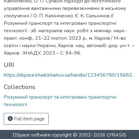
Калініченко, О. П. Сучасні підходи до логістичного
управління вантажними перевезеннями в міському
сполученні / О. П. Калініченко, Є. К. Сальніков //
Розумний транспорт та інтегровані транспортні
технології : зб. матеріалів наук. робіт з міжнар. наук.-
практ. конф., 21–22 листоп. 2023 р., м. Харків / М-во
освіти і науки України, Харків. нац. автомоб.-дор. ун-т. –
Харків : ХНАДУ, 2023 – С. 94–96.
URI
https://dspace.khadi.kharkov.ua/handle/123456789/19682
Collections
Розумний транспорт та інтегровані транспортні
технології
Full item page
DSpace software
copyright © 2002-2026
LYRASIS