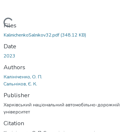
Loading...
Files
KalinichenkoSalnikov32.pdf
(348.12 KB)
Date
2023
Authors
Калініченко, О. П.
Сальніков, Є. К.
Publisher
Харківський національний автомобільно-дорожній
університет
Citation