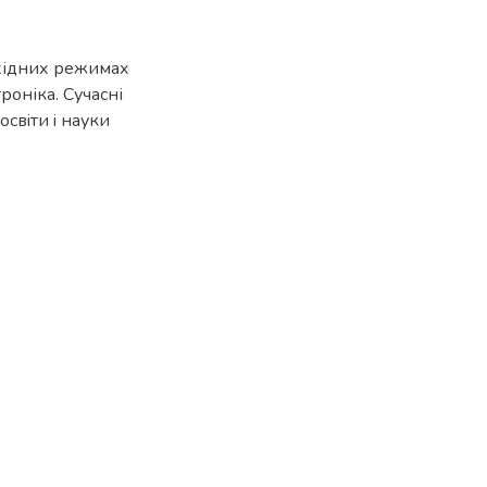
ехідних режимах
роніка. Сучасні
освiти i науки
3