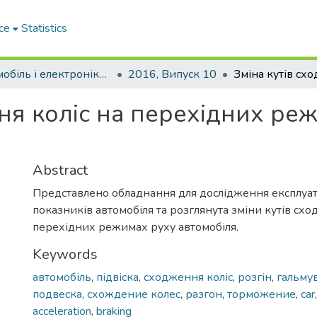
ce
Statistics
Автомобіль і електроніка. Сучасні технології
2016, Випуск 10
ня коліс на перехідних ре
Abstract
Представлено обладнання для дослідження експлуа
показників автомобіля та розглянута зміни кутів схо
перехідних режимах руху автомобіля.
Keywords
автомобіль
,
підвіска
,
сходження коліс
,
розгін
,
гальму
подвеска
,
схождение колес
,
разгон
,
торможение
,
car
acceleration
,
braking