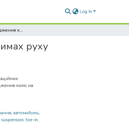
Log In
Зміна кутів сходження коліс на перехідних режимах руху автомобіля
жимах руху
таційних
дження коліс на
вання
,
автомобиль
,
,
suspension
,
toe-in
,