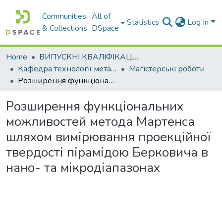
Communities
All of
Statistics
Log In
& Collections
DSpace
Home
ВИПУСКНІ КВАЛІФІКАЦІЙНІ РОБОТИ
Кафедра технології металів та матеріалознавства
Магістерські роботи
Розширення функціональних можливостей метода Мартенса шляхом вимірювання проекційної твердості пірамідою Берковича в нано- та мікродіапазонах
Розширення функціональних
можливостей метода Мартенса
шляхом вимірювання проекційної
твердості пірамідою Берковича в
нано- та мікродіапазонах