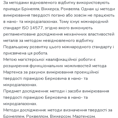
За методами відновленого відбитку використовують
прилади Брінелля, Віккерса, Роквелла. Однак ці методи
вимірювання твердості погано або зовсім не працюють
в нано- та мікродіапазонах. Тому існує міжнародний
стандарт ISO 14577, згідно якого виконують
регламентоване дослідження механічних властивостей
металів за методом невідновленого відбитку.
Подальшому розвитку цього міжнародного стандарту і
присвячена ця робота.
Метою магістерської кваліфікаційної роботи є
розширення функціональних можливостей метода
Мартенса за рахунок вимірювання проекційної
твердості пірамідою Берковича в нано- та
мікродіапазонах.
Предмет дослідження: методи і засоби вимірювання
твердості пірамідою Берковича в нано- та
мікродіапазонах.
Методи дослідження: методи визначення твердості за
Брінеллем, Роквеллом, Віккерсом, Мартенсом.