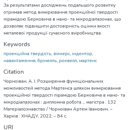
За результатами досліджень подальшого розвитку
отримав метод вимірювання проекційної твердості
пірамідою Берковича в нано- та мікродіапазонах, що
дозволяє підвищити достовірність оцінки якості
металевої продукції сучасного виробництва.
Keywords
проекційна твердість
,
віккерс
,
індентор
,
навантаження
,
брінелль
,
роквелл
,
мартенс
Citation
Чорноіван, А. І. Розширення функціональних
можливостей метода Мартенса шляхом вимірювання
проекційної твердості пірамідою Берковича в нано- та
мікродіапазонах : дипломна робота ... магістра : 132
Матеріалознавство / Чорноіван Артем Іванович. –
Харків : ХНАДУ, 2022. – 84 с.
URI