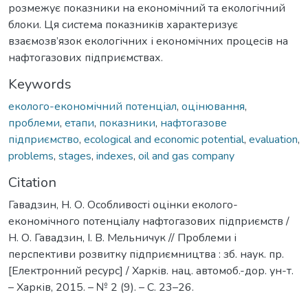
розмежує показники на економічний та екологічний
блоки. Ця система показників характеризує
взаємозв’язок екологічних і економічних процесів на
нафтогазових підприємствах.
Keywords
еколого-економічний потенціал
,
оцінювання
,
проблеми
,
етапи
,
показники
,
нафтогазове
підприємство
,
ecological and economic potential
,
evaluation
,
problems
,
stages
,
indexes
,
oil and gas company
Citation
Гавадзин, Н. О. Особливості оцінки еколого-
економічного потенціалу нафтогазових підприємств /
Н. О. Гавадзин, І. В. Мельничук // Проблеми і
перспективи розвитку підприємництва : зб. наук. пр.
[Електронний ресурс] / Харків. нац. автомоб.-дор. ун-т.
– Харків, 2015. – № 2 (9). – С. 23–26.