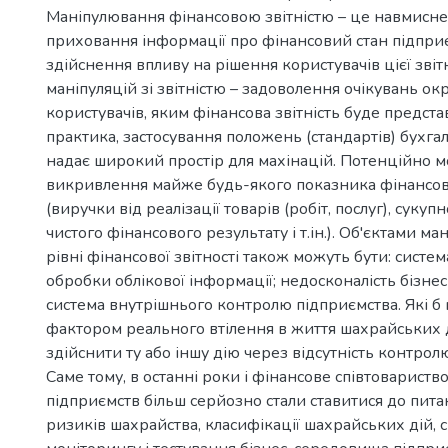
Маніпулювання фінансовою звітністю – це навмисн
приховання інформації про фінансовий стан підпри
здійснення впливу на рішення користувачів цієї звітн
маніпуляцій зі звітністю – задоволення очікувань окр
користувачів, яким фінансова звітність буде предста
практика, застосування положень (стандартів) бухга
надає широкий простір для махінацій. Потенційно 
викривлення майже будь-якого показника фінансово
(виручки від реалізації товарів (робіт, послуг), сукуп
чистого фінансового результату і т.ін.). Об'єктами м
рівні фінансової звітності також можуть бути: систе
обробки облікової інформації; недосконалість бізнес
система внутрішнього контролю підприємства. Які б 
фактором реального втілення в життя шахрайських 
здійснити ту або іншу дію через відсутність контро
Саме тому, в останні роки і фінансове співтоварист
підприємств більш серйозно стали ставитися до пит
ризиків шахрайства, класифікації шахрайських дій, 