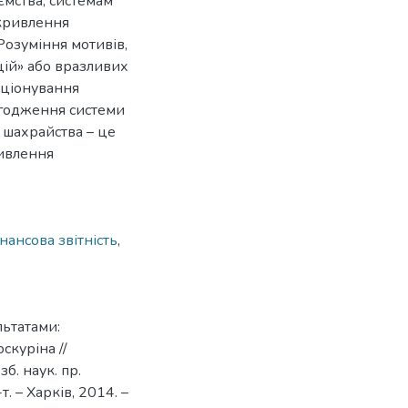
ємства, системам
кривлення
Розуміння мотивів,
цій» або вразливих
кціонування
агодження системи
 шахрайства – це
ривлення
нансова звітність
,
льтатами:
скуріна //
б. наук. пр.
. – Харків, 2014. –