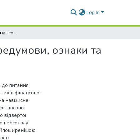
Log In
Маніпулювання фінансовими результатами: передумови, ознаки та способи виявлення
едумови, ознаки та
а до питання
зників фінансової
 на навмисне
фінансової
до відвертої
го персоналу
найпоширенішою
ості.