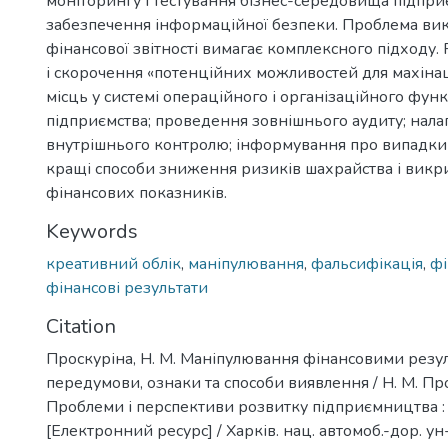
моніторингу і тестування бізнес-середовища підпри
забезпечення інформаційної безпеки. Проблема ви
фінансової звітності вимагає комплексного підходу. 
і скорочення «потенційних можливостей для махіна
місць у системі операційного і організаційного фун
підприємства; проведення зовнішнього аудиту; нал
внутрішнього контролю; інформування про випадки
кращі способи зниження ризиків шахрайства і вик
фінансових показників.
Keywords
креативний облік
,
маніпулювання
,
фальсифікація
,
фі
фінансові результати
Citation
Проскуріна, Н. М. Маніпулювання фінансовими резу
передумови, ознаки та способи виявлення / Н. М. Про
Проблеми і перспективи розвитку підприємництва : з
[Електронний ресурс] / Харків. нац. автомоб.-дор. ун-т