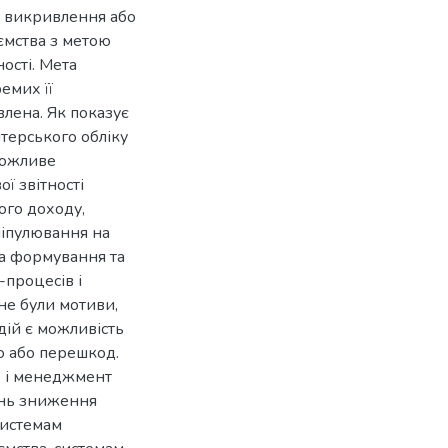
е викривлення або
ємства з метою
ості. Мета
емих її
влена. Як показує
лтерського обліку
можливе
ї звітності
ного доходу,
аніпулювання на
ма формування та
-процесів і
не були мотиви,
дій є можливість
лю або перешкод.
во і менеджмент
ань зниження
системам