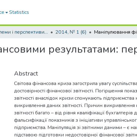
ce
Statistics
Проблеми і перспективи розвитку підприємництва
2014, № 1 (6)
нсовими результатами: пер
Abstract
Світова фінансова криза загострила увагу суспільств
достовірності фінансової звітності. Погіршення пока
звітності внаслідок кризи спонукають підприємства
викривлення даних звітності. Причин викривлення 
звітності багато – від рівня кваліфікації бухгалтерів 
фальсифікації показників з ініціативи управлінсько
підприємства. Маніпуляція зі звітними даними – є 
підставою підготовки недостовірної фінансової звітн