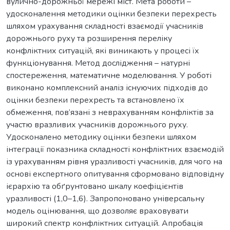
вулично-дорожньої мережі міст. Мета роботи –
удосконалення методики оцінки безпеки перехресть
шляхом урахування складності взаємодії учасників
дорожнього руху та розширення переліку
конфліктних ситуацій, які виникають у процесі їх
функціонування. Метод дослідження – натурні
спостереження, математичне моделювання. У роботі
виконано комплексний аналіз існуючих підходів до
оцінки безпеки перехресть та встановлено їх
обмеження, пов’язані з неврахуванням конфліктів за
участю вразливих учасників дорожнього руху.
Удосконалено методику оцінки безпеки шляхом
інтеграції показника складності конфліктних взаємодій
із урахуванням рівня уразливості учасників, для чого на
основі експертного опитування сформовано відповідну
ієрархію та обґрунтовано шкалу коефіцієнтів
уразливості (1,0–1,6). Запропоновано універсальну
модель оцінювання, що дозволяє враховувати
широкий спектр конфліктних ситуацій. Апробація