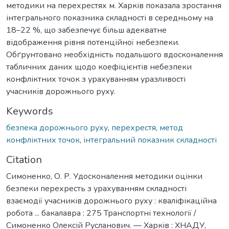
методики на перехрестях м. Харків показала зростання
інтегрального показника складності в середньому на
18–22 %, що забезпечує більш адекватне
відображення рівня потенційної небезпеки.
Обґрунтовано необхідність подальшого вдосконалення
табличних даних щодо коефіцієнтів небезпеки
конфліктних точок з урахуванням уразливості
учасників дорожнього руху.
Keywords
безпека дорожнього руху
,
перехрестя
,
метод
конфліктних точок
,
інтегральний показник складності
Citation
Симоненко, О. Р. Удосконалення методики оцінки
безпеки перехресть з урахуванням складності
взаємодії учасників дорожнього руху : кваліфікаційна
робота ... бакалавра : 275 Транспортні технології /
Симоненко Олексій Русланович. — Харків : ХНАДУ,