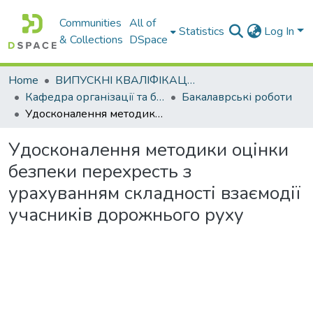
Communities
All of
Statistics
Log In
& Collections
DSpace
Home
ВИПУСКНІ КВАЛІФІКАЦІЙНІ РОБОТИ
Кафедра організації та безпеки дорожнього руху
Бакалаврські роботи
Удосконалення методики оцінки безпеки перехресть з урахуванням складності взаємодії учасників дорожнього руху
Удосконалення методики оцінки
безпеки перехресть з
урахуванням складності взаємодії
учасників дорожнього руху