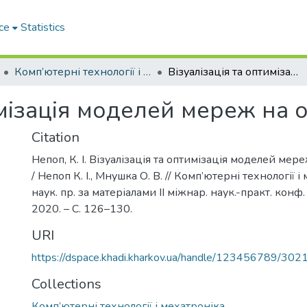
ce
Statistics
Комп’ютерні технології і мехатроніка
Візуалізація та оптимізація моделей мереж на основі графів
имізація моделей мереж на о
Citation
Непоп, К. І. Візуалізація та оптимізація моделей мер
/ Непоп К. І., Мнушка О. В. // Комп’ютерні технології і 
наук. пр. за матеріалами ІІ міжнар. наук.-практ. конф
2020. – С. 126–130.
URI
https://dspace.khadi.kharkov.ua/handle/123456789/302
Collections
Комп’ютерні технології і мехатроніка