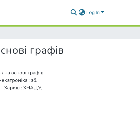
Log In
снові графів
еж на основі графів
мехатроніка : зб.
. – Харків : ХНАДУ,
1