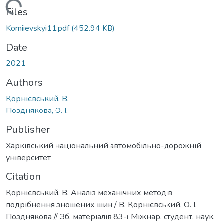
Loading...
Files
Korniievskyi11.pdf
(452.94 KB)
Date
2021
Authors
Корнієвський, В.
Позднякова, О. І.
Publisher
Харківський національний автомобільно-дорожній
університет
Citation
Корнієвський, В. Аналіз механічних методів
подрібнення зношених шин / В. Корнієвський, О. І.
Позднякова // Зб. матеріалів 83-ї Міжнар. студент. наук.