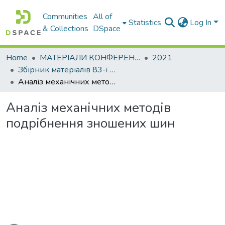
Communities
All of
Statistics
Log In
& Collections
DSpace
Home
МАТЕРІАЛИ КОНФЕРЕНЦІЙ
2021
Збірник матеріалів 83-ї міжнародної студентської наукової конференції Харківського національного автомобільно-дорожнього університету. Секція кафедри екології
Аналіз механічних методів подрібнення зношених шин
Аналіз механічних методів
подрібнення зношених шин