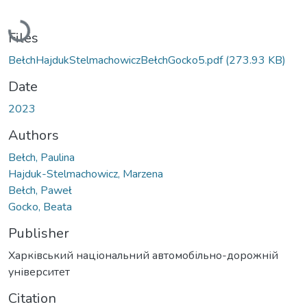
Loading...
Files
BełchHajdukStelmachowiczBełchGocko5.pdf
(273.93 KB)
Date
2023
Authors
Bełch, Paulina
Hajduk-Stelmachowicz, Marzena
Bełch, Paweł
Gocko, Beata
Publisher
Харківський національний автомобільно-дорожній
університет
Citation