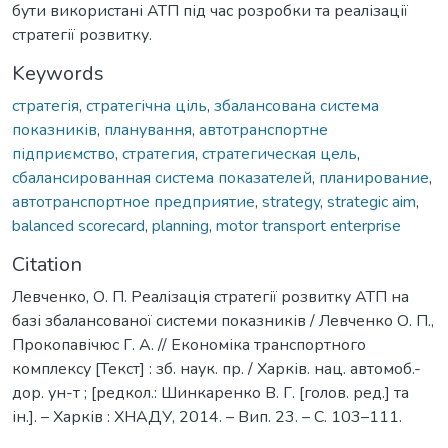
бути використані АТП під час розробки та реалізації
стратегії розвитку.
Keywords
стратегія
,
стратегічна ціль
,
збалансована система
показників
,
планування
,
автотранспортне
підприємство
,
стратегия
,
стратегическая цель
,
сбалансированная система показателей
,
планирование
,
автотранспортное предприятие
,
strategy
,
strategic aim
,
balanced scorecard
,
planning
,
motor transport enterprise
Citation
Левченко, О. П. Реалізація стратегії розвитку АТП на
базі збалансованої системи показників / Левченко О. П.,
Прокопавічюс Г. А. // Економіка транспортного
комплексу [Текст] : зб. наук. пр. / Харків. нац. автомоб.-
дор. ун-т ; [редкол.: Шинкаренко В. Г. [голов. ред.] та
ін.]. – Харків : ХНАДУ, 2014. – Вип. 23. – С. 103–111.