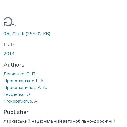
ading...
Files
09_23.pdf
(255.02 KB)
Date
2014
Authors
Левченко, О. П.
Прокопавічюс, Г. А.
Прокопавичюс, А. А.
Levchenko, O.
Prokopavichus, A.
Publisher
Харківський національний автомобільно-дорожній