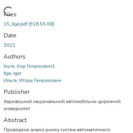
Loading...
Files
15_Ilge.pdf
(918.55 KB)
Date
2021
Authors
Ільге, Ігор Генріхович1
Ilge, Igor
Ильге, Игорь Генрихович
Publisher
Харківський національний автомобільно-дорожній
університет
Abstract
Проведено аналіз ринку систем автоматичного