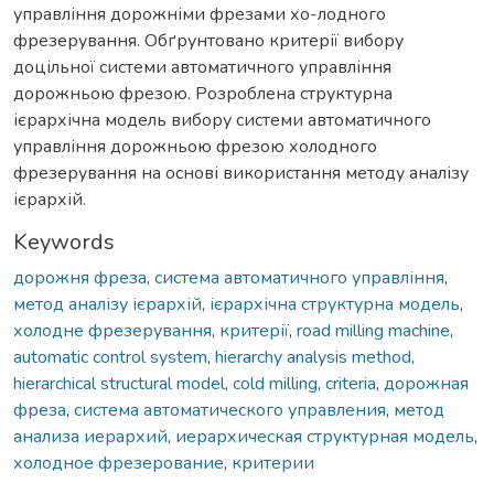
управління дорожніми фрезами хо-лодного
фрезерування. Обґрунтовано критерії вибору
доцільної системи автоматичного управління
дорожньою фрезою. Розроблена структурна
ієрархічна модель вибору системи автоматичного
управління дорожньою фрезою холодного
фрезерування на основі використання методу аналізу
ієрархій.
Keywords
дорожня фреза
,
система автоматичного управління
,
метод аналізу ієрархій
,
ієрархічна структурна модель
,
холодне фрезерування
,
критерії
,
road milling machine
,
automatic control system
,
hierarchy analysis method
,
hierarchical structural model
,
cold milling
,
criteria
,
дорожная
фреза
,
система автоматического управления
,
метод
анализа иерархий
,
иерархическая структурная модель
,
холодное фрезерование
,
критерии