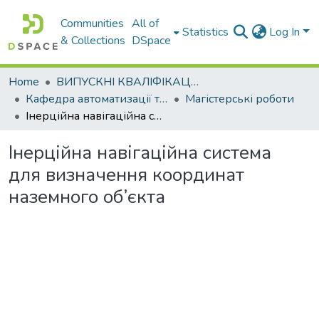
Communities
All of
Statistics
Log In
& Collections
DSpace
Home
ВИПУСКНІ КВАЛІФІКАЦІЙНІ РОБОТИ
Кафедра автоматизації та комп’ютерно-інтегрованих технологій
Магістерські роботи
Інерційна навігаційна система для визначення координат наземного об’єкта
Інерційна навігаційна система
для визначення координат
наземного об’єкта