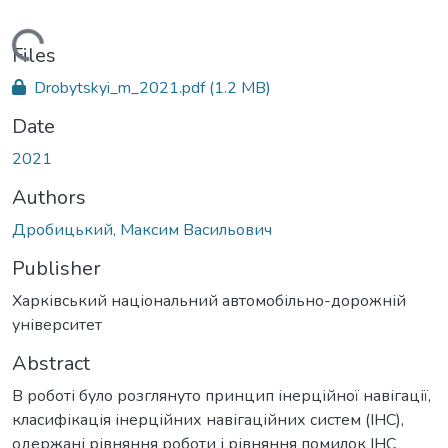
Loading...
Files
Drobytskyi_m_2021.pdf
(1.2 MB)
Date
2021
Authors
Дробицький, Максим Васильович
Publisher
Харківський національний автомобільно-дорожній
університет
Abstract
В роботі було розглянуто принцип інерційної навігації,
класифікація інерційних навігаційних систем (ІНС),
одержані рівняння роботи і рівняння помилок ІНС