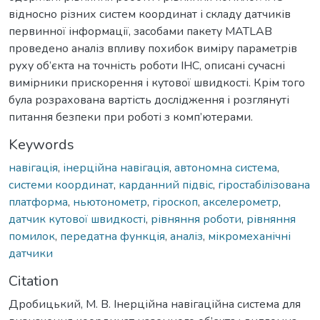
відносно різних систем координат і складу датчиків
первинної інформації, засобами пакету MATLAB
проведено аналіз впливу похибок виміру параметрів
руху об’єкта на точність роботи ІНС, описані сучасні
вимірники прискорення і кутової швидкості. Крім того
була розрахована вартість дослідження і розглянуті
питання безпеки при роботі з комп’ютерами.
Keywords
навігація
,
інерційна навігація
,
автономна система
,
системи координат
,
карданний підвіс
,
гіростабілізована
платформа
,
ньютонометр
,
гіроскоп
,
акселерометр
,
датчик кутової швидкості
,
рівняння роботи
,
рівняння
помилок
,
передатна функція
,
аналіз
,
мікромеханічні
датчики
Citation
Дробицький, М. В. Інерційна навігаційна система для