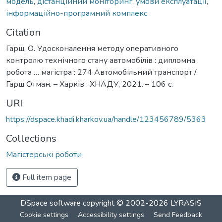
модель
,
дістанційний моніторинг
,
умови експлуатації
,
інформаційно-програмний комплекс
Citation
Гарш, О. Удосконалення методу оперативного
контролю технічного стану автомобілів : дипломна
робота … магістра : 274 Автомобільний транспорт /
Гарш Отман. – Харків : ХНАДУ, 2021. – 106 с.
URI
https://dspace.khadi.kharkov.ua/handle/123456789/5363
Collections
Магістерські роботи
Full item page
DSpace software
copyright © 2002-2026
LYRASIS
Cookie settings
Accessibility settings
Send Feedback