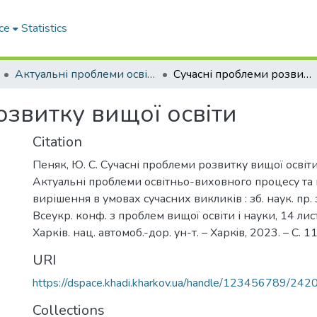
ce
Statistics
Актуальні проблеми освітньо-виховного процесу та шляхи їх вирішення в умовах сучасних викликів
Сучасні проблеми розвитку вищої освіти
озвитку вищої освіти
Citation
Пеняк, Ю. С. Сучасні проблеми розвитку вищої освіти 
Актуальні проблеми освітньо-виховного процесу та 
вирішення в умовах сучасних викликів : зб. наук. пр.
Всеукр. конф. з проблем вищої освіти і науки, 14 лист
Харків. нац. автомоб.-дор. ун-т. – Харкiв, 2023. – С. 
URI
https://dspace.khadi.kharkov.ua/handle/123456789/242
Collections