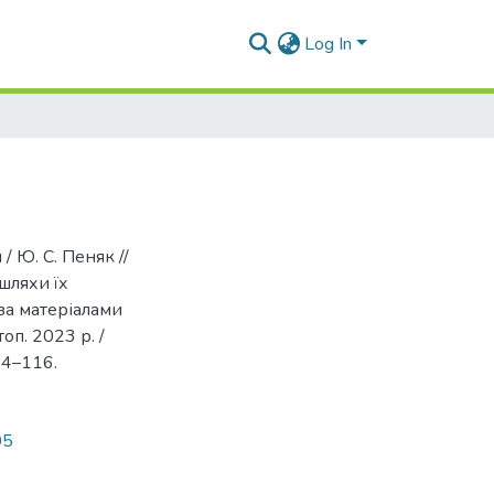
Log In
/ Ю. С. Пеняк //
шляхи їх
 за матеріалами
оп. 2023 р. /
114–116.
05