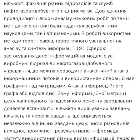
кількості фахівців різних підрозділів та служб
нафтогазовидобувного підприємства. Дослідження
проводилися шляхом аналізу наукових робіт по темі і
меті даної статті,які були надані як зарубіжними
науковцями, так і вітчизняними. В роботі використані
методи теорії графів, теоретичного узагальнення,
аналізу та синтезу інформації. 191 Сферою
застосування даної інформаційної моделі є усі
виробничі підрозділи нафтогазовидобувного
управління, де можна проводити аналогічний аналіз
інформаційних потоків з використанням операцій над
графами і над матрицями. Аналіз інформаційного
графа або відповідної йому інформаційної матриці
цеху капітального та підземного ремонту свердловин
дозволяє встановити: кількість вирішуваних завдань;
кількість та перелік завдань, що вирішуються
незалежно від інших завдань цеху; число різновидів
вихідної, проміжної і результативної інформації;
частоту використання різних видів інформації; перелік