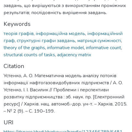
завдань, що вирішуються з використанням проміжних
результатів; послідовність вирішення завдань.
Keywords
теорія графів
,
інформаційна модель
,
інформаційний
граф
,
структурні графи завдань
,
матриця суміжності
,
theory of the graphs
,
informative model
,
informative count
,
structural counts of tasks
,
adjacency matrix
Citation
Устенко, А. О. Математична модель аналізу потоків
інформації нафтогазовидобувних підприємств / А. О.
Устенко, І. І. Василик // Проблеми і перспективи
розвитку підприємництва : зб. наук. пр. [Електронний
ресурс] / Харків. нац. автомоб.-дор. ун-т. – Харків, 2015.
– № 2 (9). – С. 190–199.
URI
https://dspace.khadi.kharkov.ua/handle/123456789/6481