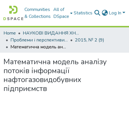
Communities
All of
Statistics
Log In
& Collections
DSpace
Home
НАУКОВІ ВИДАННЯ ХНАДУ
Проблеми і перспективи розвитку підприємництва
2015, № 2 (9)
Математична модель аналізу потоків інформації нафтогазовидобувних підприємств
Математична модель аналізу
потоків інформації
нафтогазовидобувних
підприємств