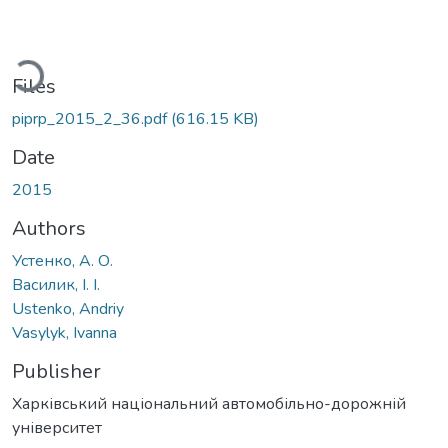
Loading...
Files
piprp_2015_2_36.pdf
(616.15 KB)
Date
2015
Authors
Устенко, А. О.
Василик, І. І.
Ustenko, Andriy
Vasylyk, Ivanna
Publisher
Харківський національний автомобільно-дорожній
університет