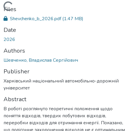
Loading...
Files
Shevchenko_b_2026.pdf
(1.47 MB)
Date
2026
Authors
Шевченко, Владислав Сергійович
Publisher
Харківський національний автомобільно-дорожній
університет
Abstract
В роботі розглянуто теоретичні положення щодо
поняття відходів, твердих побутових відходів,
переробки відходів для отримання енергії. Показано,
що полігонне захоронення відходів не є оптимальним