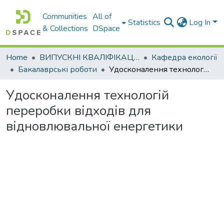
Communities
All of
Statistics
Log In
& Collections
DSpace
Home
ВИПУСКНІ КВАЛІФІКАЦІЙНІ РОБОТИ
Кафедра екології
Бакалаврські роботи
Удосконалення технологій переробки відходів для відновлювальної енергетики
Удосконалення технологій
переробки відходів для
відновлювальної енергетики