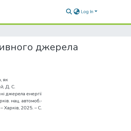
Log In
тивного джерела
, як
, Д. С.
ні джерела енергії
рків. нац. автомоб.-
 Харків, 2025. – С.