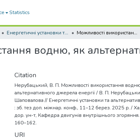
ce
Statistics
Енергетичні установки та альтернативні джерела енергії
Можливості використання водню, як альтернативного джерела енергії
тання водню, як альтерна
Citation
Нерубацький, В. П. Можливості використання водню
альтернативного джерела енергії / В. П. Нерубацький
Шаповалова // Енергетичні установки та альтернатив
: зб. тез доп. міжнар. конф., 11–12 берез. 2025 р. / Ха
дор. ун-т, Кафедра двигунів внутрішнього згоряння. –
160–162.
URI