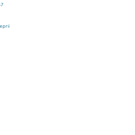
87
ергії