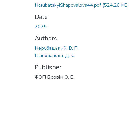
NerubatskyiShapovalova44.pdf
(524.26 KB)
Date
2025
Authors
Нерубацький, В. П.
Шаповалова, Д. С.
Publisher
ФОП Бровін О. В.