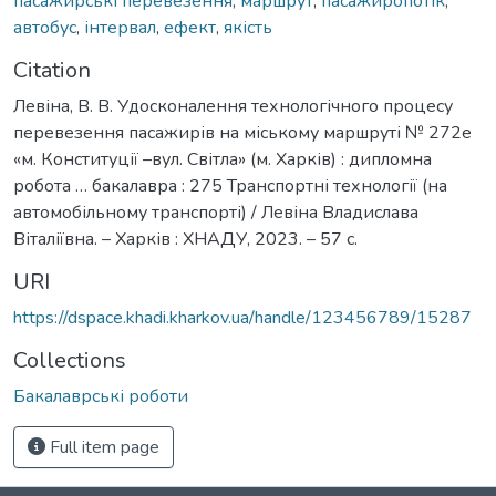
пасажирські перевезення
,
маршрут
,
пасажиропотік
,
автобус
,
інтервал
,
ефект
,
якість
Citation
Левіна, В. В. Удосконалення технологічного процесу
перевезення пасажирів на міському маршруті № 272е
«м. Конституції –вул. Світла» (м. Харків) : дипломна
робота … бакалавра : 275 Транспортні технології (на
автомобільному транспорті) / Левіна Владислава
Віталіївна. – Харків : ХНАДУ, 2023. – 57 с.
URI
https://dspace.khadi.kharkov.ua/handle/123456789/15287
Collections
Бакалаврські роботи
Full item page