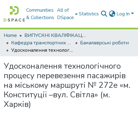
Communities
All of
Statistics
Log In
& Collections
DSpace
Home
ВИПУСКНІ КВАЛІФІКАЦІЙНІ РОБОТИ
Кафедра транспортних технологій
Бакалаврські роботи
Удосконалення технологічного процесу перевезення пасажирів на міському маршруті № 272е «м. Конституції –вул. Світла» (м. Харків)
Удосконалення технологічного
процесу перевезення пасажирів
на міському маршруті № 272е «м.
Конституції –вул. Світла» (м.
Харків)