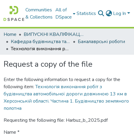
Communities
All of
Statistics
Log In
& Collections
DSpace
Home
ВИПУСКНІ КВАЛІФІКАЦІЙНІ РОБОТИ
Кафедра будiвництва та експлуатацiї автомобiльних дорiг
Бакалаврські роботи
Технологія виконання робіт з будівництва автомобільної дороги довжиною 13 км в Херсонській області. Частина 1. Будівництво земляного полотна
Request a copy of the file
Enter the following information to request a copy for the
following item:
Технологія виконання робіт з
будівництва автомобільної дороги довжиною 13 км в
Херсонській області. Частина 1. Будівництво земляного
полотна
Requesting the following file: Harbuz_b_2025.pdf
Name *