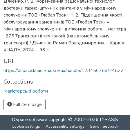
Дяченко, Р. В. Формування раціональної технології
доставки тарно-штучних вантажів у міжнародному
сполученні ТОВ «Глобал Трек». Ч. 2. Підвищення якості
обслуговування замовників ТОВ «Глобал Трек» у
міжнародному сполученні : дипломна робота … магістра
: 275 Транспортні технології (на автомобільному
транспорті) / Дяченко Роман Володимирович. – Харків :
ХНАДУ, 2024. – 96 с.
URI
https://dspace.khadi.kharkov.ua/handle/123456789/24822
Collections
Магістерські роботи
Full item page
DSpace software
copyright © 2002-2026
LYRASIS
Cookie settings
Accessibility settings
Send Feedback