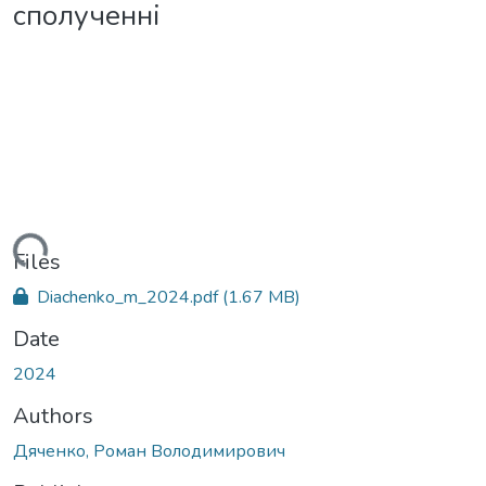
сполученні
ading...
Files
Diachenko_m_2024.pdf
(1.67 MB)
Date
2024
Authors
Дяченко, Роман Володимирович