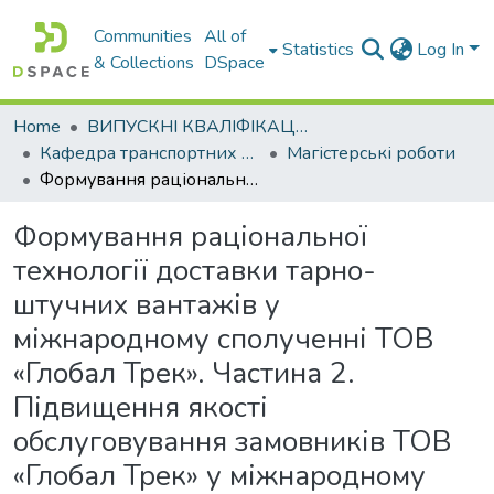
Communities
All of
Statistics
Log In
& Collections
DSpace
Home
ВИПУСКНІ КВАЛІФІКАЦІЙНІ РОБОТИ
Кафедра транспортних технологій
Магістерські роботи
Формування раціональної технології доставки тарно-штучних вантажів у міжнародному сполученні ТОВ «Глобал Трек». Частина 2. Підвищення якості обслуговування замовників ТОВ «Глобал Трек» у міжнародному сполученні
Формування раціональної
технології доставки тарно-
штучних вантажів у
міжнародному сполученні ТОВ
«Глобал Трек». Частина 2.
Підвищення якості
обслуговування замовників ТОВ
«Глобал Трек» у міжнародному