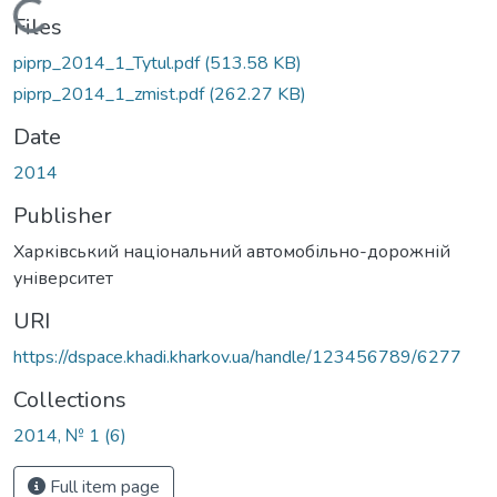
Loading...
Files
piprp_2014_1_Tytul.pdf
(513.58 KB)
piprp_2014_1_zmist.pdf
(262.27 KB)
Date
2014
Publisher
Харківський національний автомобільно-дорожній
університет
URI
https://dspace.khadi.kharkov.ua/handle/123456789/6277
Collections
2014, № 1 (6)
Full item page