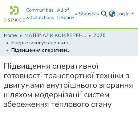
Communities
All of
Statistics
Log In
& Collections
DSpace
Home
МАТЕРІАЛИ КОНФЕРЕНЦІЙ
2025
Енергетичні установки та альтернативні джерела енергії
Підвищення оперативної готовності транспортної техніки з двигунами внутрішнього згорання шляхом модернізації систем збереження теплового стану
Підвищення оперативної
готовності транспортної техніки з
двигунами внутрішнього згорання
шляхом модернізації систем
збереження теплового стану