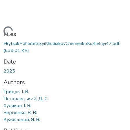
Loading...
Files
HrytsukPohorletskyiKhudiakovChernenkoKuzhelnyi47.pdf
(639.01 KB)
Date
2025
Authors
Грицук, І. В.
Погорлецький, Д. С.
Худяков, І. В.
Черненко, В. В.
Кужельний, Я. В.