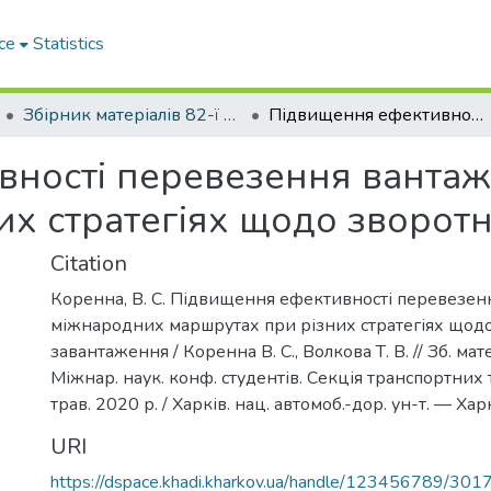
ce
Statistics
Збірник матеріалів 82-ї Міжнародної наукової конференції студентів. Секція транспортних технологій
Підвищення ефективності перевезення вантажів на міжнародних маршрутах при різних стратегіях щодо зворотного завантаження
ності перевезення вантаж
их стратегіях щодо зворот
Citation
Коренна, В. С. Підвищення ефективності перевезен
міжнародних маршрутах при різних стратегіях щод
завантаження / Коренна В. С., Волкова Т. В. // Зб. мат
Міжнар. наук. конф. студентів. Секція транспортних 
трав. 2020 р. / Харків. нац. автомоб.-дор. ун-т. — Хар
URI
https://dspace.khadi.kharkov.ua/handle/123456789/301