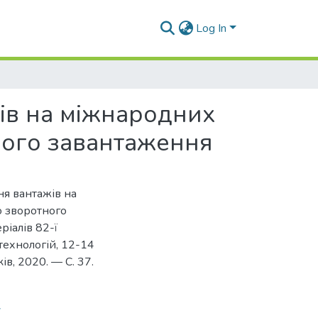
Log In
ів на міжнародних
ного завантаження
ня вантажів на
о зворотного
еріалів 82-ї
технологій, 12-14
ків, 2020. — С. 37.
7