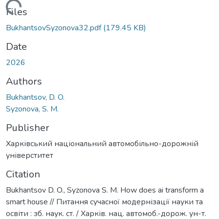
Loading...
Files
BukhantsovSyzonova32.pdf
(179.45 KB)
Date
2026
Authors
Bukhantsov, D. O.
Syzonova, S. M.
Publisher
Харківський національний автомобільно-дорожній
універститет
Citation
Bukhantsov D. O., Syzonova S. M. How does ai transform a
smart house // Питання сучасної модернізації науки та
освіти : зб. наук. ст. / Харків. нац. автомоб.-дорож. ун-т.