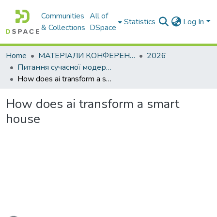
Communities
All of
Statistics
Log In
& Collections
DSpace
Home
МАТЕРІАЛИ КОНФЕРЕНЦІЙ
2026
Питання сучасної модернізації науки та освіти– 2026. Частина 5
How does ai transform a smart house
How does ai transform a smart
house