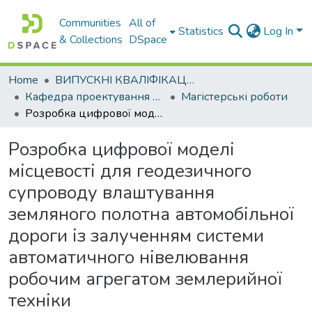
Communities
All of
Statistics
Log In
& Collections
DSpace
Home
ВИПУСКНІ КВАЛІФІКАЦІЙНІ РОБОТИ
Кафедра проектування доріг, геодезії і землеустрою
Магістерські роботи
Розробка цифрової моделі місцевості для геодезичного супроводу влаштування земляного полотна автомобільної дороги із залученням системи автоматичного нівелювання робочим агрегатом землерийної техніки
Розробка цифрової моделі
місцевості для геодезичного
супроводу влаштування
земляного полотна автомобільної
дороги із залученням системи
автоматичного нівелювання
робочим агрегатом землерийної
техніки