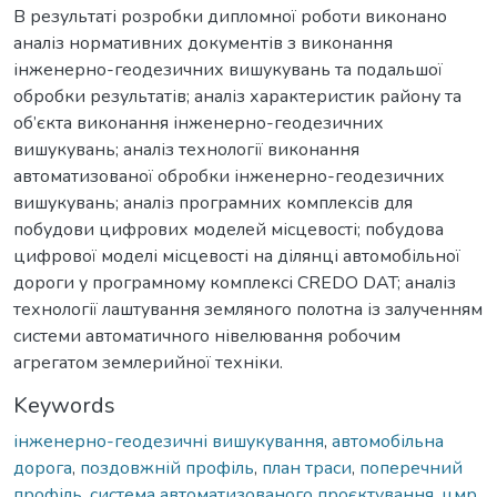
В результаті розробки дипломної роботи виконано
аналіз нормативних документів з виконання
інженерно-геодезичних вишукувань та подальшої
обробки результатів; аналіз характеристик району та
об’єкта виконання інженерно-геодезичних
вишукувань; аналіз технології виконання
автоматизованої обробки інженерно-геодезичних
вишукувань; аналіз програмних комплексів для
побудови цифрових моделей місцевості; побудова
цифрової моделі місцевості на ділянці автомобільної
дороги у програмному комплексі CREDO DAT; аналіз
технології лаштування земляного полотна із залученням
системи автоматичного нівелювання робочим
агрегатом землерийної техніки.
Keywords
інженерно-геодезичні вишукування
,
автомобільна
дорога
,
поздовжній профіль
,
план траси
,
поперечний
профіль
,
система автоматизованого проєктування
,
цмр
,