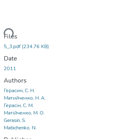
ding...
Files
5_3.pdf
(234.76 KB)
Date
2011
Authors
Герасин, С. Н.
Матийченко, Н. А.
Герасін, С. М.
Матійченко, M. О.
Gerasin, S.
Matiichenko, N.