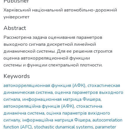
Publisher
Харківський національний автомобільно-дорожній
університет
Abstract
Рассмотрена задача оценивания параметров
выходного сигнала дискретной линейной
динамической системы. Для ее решения строится
оценка автокорреляционной функции
системы и функции спектральной плотности.
Keywords
автокорреляционная функция (АФК)
,
стохастическая
динамическая система
,
оценка параметров выходного
сигнала
,
информационная матрица Фишера
,
автокореляційна функція (АФК)
,
стохастична
динамічна система
,
оцінка параметрів вихідного
сигналу
,
інформаційна матриця Фішера
,
autocorrelation
function (AFC)
,
stochastic dynamical systems
,
parameter