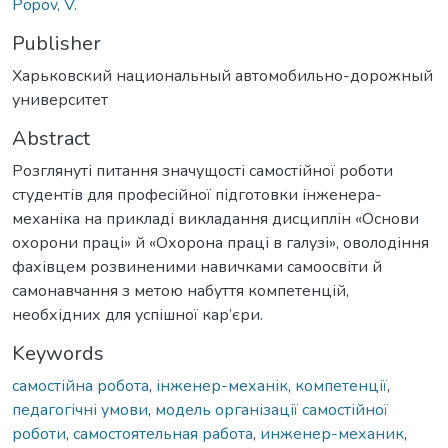
Popov, V.
Publisher
Харьковский национальный автомобильно-дорожный
университет
Abstract
Розглянуті питання значущості самостійної роботи
студентів для професійної підготовки інженера-
механіка на прикладі викладання дисциплін «Основи
охорони праці» й «Охорона праці в галузі», оволодіння
фахівцем розвиненими навичками самоосвіти й
самонавчання з метою набуття компетенцій,
необхідних для успішної кар’єри.
Keywords
самостійна робота
,
інженер-механік
,
компетенції
,
педагогічні умови
,
модель організації самостійної
роботи
,
самостоятельная работа
,
инженер-механик
,