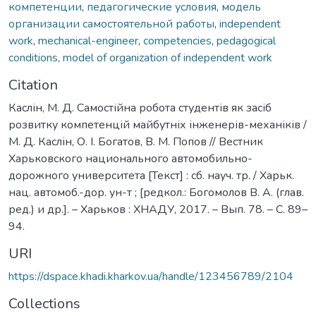
компетенции
,
педагогические условия
,
модель
организации самостоятельной работы
,
independent
work
,
mechanical-engineer
,
competencies
,
pedagogical
conditions
,
model of organization of independent work
Citation
Каслін, М. Д. Самостійна робота студентів як засіб
розвитку компетенцій майбутніх інженерів-механіків /
М. Д. Каслін, О. І. Богатов, В. М. Попов // Вестник
Харьковского национального автомобильно-
дорожного университета [Текст] : сб. науч. тр. / Харьк.
нац. автомоб.-дор. ун-т ; [редкол.: Богомолов В. А. (глав.
ред.) и др.]. – Харьков : ХНАДУ, 2017. – Вып. 78. – C. 89–
94.
URI
https://dspace.khadi.kharkov.ua/handle/123456789/2104
Collections