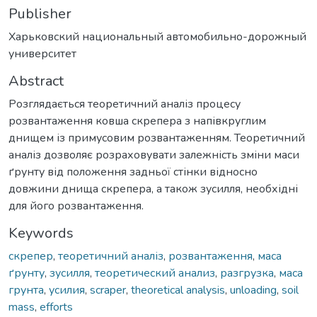
Publisher
Харьковский национальный автомобильно-дорожный
университет
Abstract
Розглядається теоретичний аналіз процесу
розвантаження ковша скрепера з напівкруглим
днищем із примусовим розвантаженням. Теоретичний
аналіз дозволяє розраховувати залежність зміни маси
ґрунту від положення задньої стінки відносно
довжини днища скрепера, а також зусилля, необхідні
для його розвантаження.
Keywords
скрепер
,
теоретичний аналіз
,
розвантаження
,
маса
ґрунту
,
зусилля
,
теоретический анализ
,
разгрузка
,
маса
грунта
,
усилия
,
scraper
,
theoretical analysis
,
unloading
,
soil
mass
,
efforts