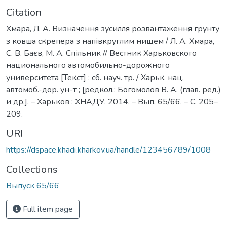
Citation
Хмара, Л. А. Визначення зусилля розвантаження грунту
з ковша скрепера з напівкруглим нищем / Л. А. Хмара,
С. В. Баєв, М. А. Спільник // Вестник Харьковского
национального автомобильно-дорожного
университета [Текст] : сб. науч. тр. / Харьк. нац.
автомоб.-дор. ун-т ; [редкол.: Богомолов В. А. (глав. ред.)
и др.]. – Харьков : ХНАДУ, 2014. – Вып. 65/66. – C. 205–
209.
URI
https://dspace.khadi.kharkov.ua/handle/123456789/1008
Collections
Выпуск 65/66
Full item page