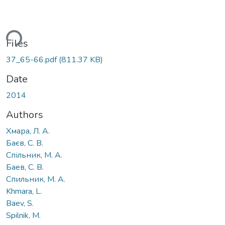
ding...
Files
37_65-66.pdf
(811.37 KB)
Date
2014
Authors
Хмара, Л. А.
Баєв, С. В.
Спільник, М. А.
Баев, С. В.
Спильник, М. А.
Khmara, L.
Bаev, S.
Spilnik, M.