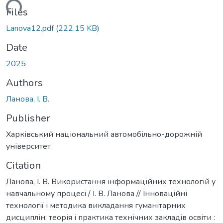
Loading...
Files
Lanova12.pdf
(222.15 KB)
Date
2025
Authors
Ланова, І. В.
Publisher
Харківський національний автомобільно-дорожній
університет
Citation
Ланова, І. В. Використання інформаційних технологій у
навчальному процесі / І. В. Ланова // Інноваційні
технології і методика викладання гуманітарних
дисциплін: теорія і практика технічних закладів освіти :