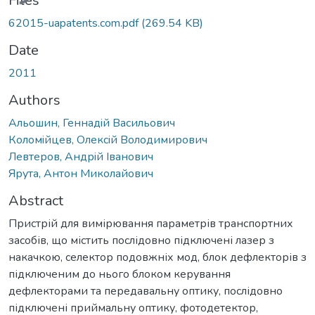
Files
62015-uapatents.com.pdf
(269.54 KB)
Date
2011
Authors
Альошин, Геннадiй Васильович
Коломiйцев, Олексiй Володимирович
Левтеров, Андрiй Iванович
Ярута, Антон Миколайович
Abstract
Пристрій для вимірювання параметрів транспортних
засобів, що містить послідовно підключені лазер з
накачкою, селектор подовжніх мод, блок дефлекторів з
підключеним до нього блоком керування
дефлекторами та передавальну оптику, послідовно
підключені приймальну оптику, фотодетектор,