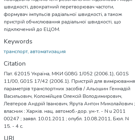
швидкості, двократний перетворювач частоти,
формувач імпульсів радіальної швидкості, а також
пристрій обчислювання радіальної швидкості, що
підключений до ЕЦОМ.
Keywords
транспорт, автоматизация
Citation
Пат. 62015 Україна, МКИ G08G 1/052 (2006.1), G01S
11/00, G01S 17/42 (2006.1). Пристрiй для вимiрювання
параметрiв транспортних засобiв / Альошин Геннадiй
Васильович, Коломiйцев Олексiй Володимирович,
Левтеров Андрiй Iванович, Ярута Антон Миколайович ;
власник : Харків. нац. автомоб.-дор. ун-т. - N u 2011
00247 ; заявл. 10.01.2011 ; опубл. 10.08.2011, Бюл. N
15. - 4 с.
URI