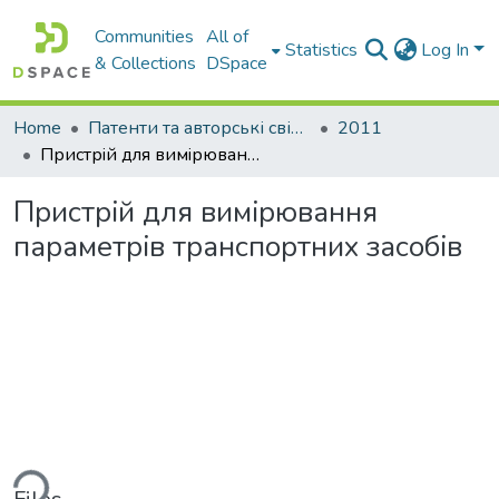
Communities
All of
Statistics
Log In
& Collections
DSpace
Home
Патенти та авторські свідоцтва
2011
Пристрiй для вимiрювання параметрiв транспортних засобiв
Пристрiй для вимiрювання
параметрiв транспортних засобiв
ding...