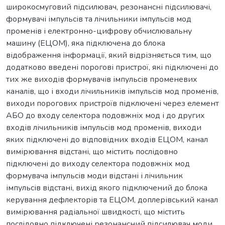
широкосмуговий підсилювач, резонансні підсилювачі,
формувачі імпульсів та лічильники імпульсів мод
променів і електронно-цифрову обчислювальну
машину (ЕЦОМ), яка підключена до блока
відображення інформації, який відрізняється тим, що
додатково введені порогові пристрої, які підключені до
тих же виходів формувачів імпульсів променевих
каналів, що і входи лічильників імпульсів мод променів,
виходи порогових пристроїв підключені через елемент
АБО до входу селектора подовжніх мод і до других
входів лічильників імпульсів мод променів, виходи
яких підключені до відповідних входів ЕЦОМ, канал
вимірювання відстані, що містить послідовно
підключені до виходу селектора подовжніх мод
формувача імпульсів моди відстані і лічильник
імпульсів відстані, вихід якого підключений до блока
керування дефлекторів та ЕЦОМ, доплерівський канал
вимірювання радіальної швидкості, що містить
послідовно підключені резонансний підсилювач моди