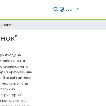
Log In
Витоки та сутність поняття “бар’єру входу на ринок”
инок”
єру входу на
итоків поняття
о склалися на їх
рії з урахуванням
ий аналіз витоків
 меркантелістів,
класичної
 структурної,
в контрактного