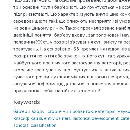
підходу та інших. На основні проведеного дослідж
три основні групи бар’єрів: ті, що грунтуються на ос
підприємства; ті, що характеризують внутрішнє кон
середовище; та такі, що описують несприятливі умо
на зовнішньому ринку. Також проаналізовано найбіл
дефініції поняття “бар’єру входу”, запропоновані на
половини ХХ ст., у розрізі з’ясування суті, змісту та 
трактувань. На основі вио- 63 кремлення недоліків
розкриття поняття або звуження його суті, та з урах
майбутнього практичного застосування категорії, р
аторське трактування, що грунтується на актуальни
сучасного розвитку економічних відносин (зокрема,
актуальної інформації, детального вивчення вподов
врахування глобалізаційних тенденцій).
Keywords
бар’єри входу
,
історичний розвиток
,
категорія
,
науко
класифікація
,
entry barriers
,
historical development
,
cate
schools
,
classification