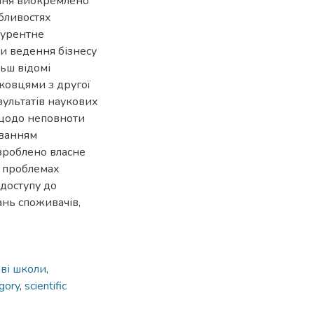
ення виокремлено
обливостях
курентне
ви ведення бізнесу
ьш відомі
уковцями з другої
результатів наукових
 щодо неповноти
уванням
озроблено власне
х проблемах
 доступу до
ань споживачів,
ві школи
,
gory
,
scientific