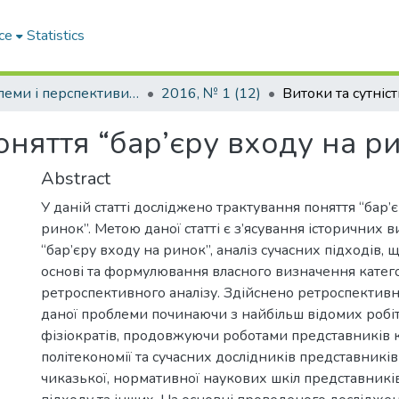
ce
Statistics
Проблеми і перспективи розвитку підприємництва
2016, № 1 (12)
поняття “бар’єру входу на р
Abstract
У даній статті досліджено трактування поняття “бар’
ринок”. Метою даної статті є з’ясування історичних в
“бар’єру входу на ринок”, аналіз сучасних підходів, щ
основі та формулювання власного визначення катего
ретроспективного аналізу. Здійснено ретроспективн
даної проблеми починаючи з найбільш відомих робіт
фізіократів, продовжуючи роботами представників 
політекономії та сучасних дослідників представників
чиказької, нормативної наукових шкіл представникі