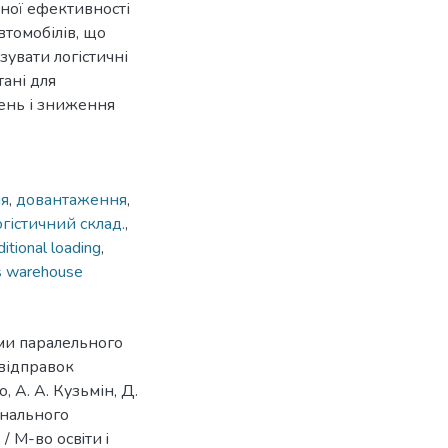
ної ефективності
томобілів, що
увати логістичні
ані для
ень і зниження
ня
,
довантаження
,
огістичний склад.
,
ditional loading
,
cs warehouse
ми паралельного
 відправок
, А. А. Кузьмін, Д.
iонального
/ М-во освiти i