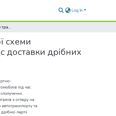
Log In
Аналіз ефективності транспортно-технологічної схеми паралельного довантаження автомобілів під час доставки дрібних відправок вантажів у міжміському сполученні
ї схеми
с доставки дрібних
ортно-
мобілів під час
сполученні.
тажів з огляду на
 автотранспорту та
 дрібної партії