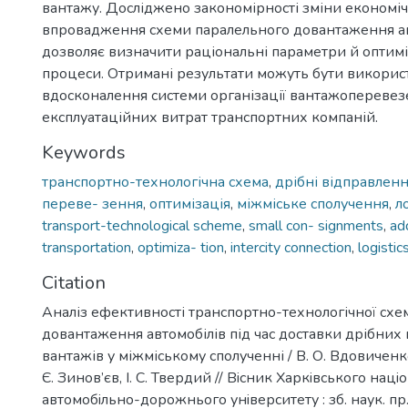
вантажу. Досліджено закономірності зміни економіч
впровадження схеми паралельного довантаження ав
дозволяє визначити раціональні параметри й оптиміз
процеси. Отримані результати можуть бути використ
вдосконалення системи організації вантажоперевез
експлуатаційних витрат транспортних компаній.
Keywords
транспортно-технологічна схема
,
дрібні відправлен
переве- зення
,
оптимізація
,
міжміське сполучення
,
л
transport-technological scheme
,
small con- signments
,
ad
transportation
,
optimiza- tion
,
intercity connection
,
logisti
Citation
Аналіз ефективності транспортно-технологічної схе
довантаження автомобілів під час доставки дрібних
вантажів у міжміському сполученні / В. О. Вдовиченко
Є. Зинов’єв, І. С. Твердий // Вiсник Харкiвського нац
автомобiльно-дорожнього унiверситету : зб. наук. пр. 