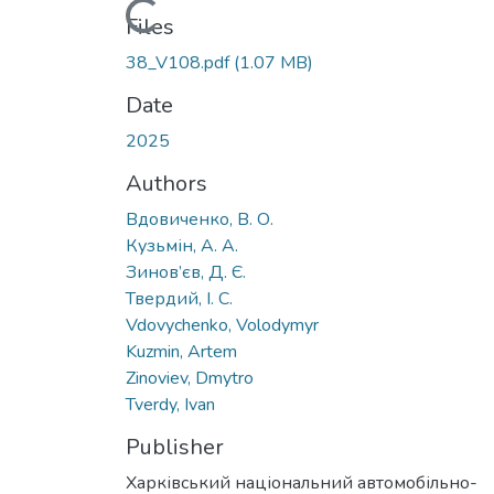
Loading...
Files
38_V108.pdf
(1.07 MB)
Date
2025
Authors
Вдовиченко, В. О.
Кузьмін, А. А.
Зинов’єв, Д. Є.
Твердий, І. С.
Vdovychenko, Volodymyr
Kuzmin, Artem
Zinoviev, Dmytro
Tverdy, Ivan
Publisher
Харківський національний автомобільно-