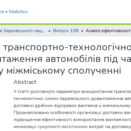
ce
Statistics
Вісник Харківського національного автомобільно-дорожнього університету / Вестник Харьковского национального автомобильно-дорожного университета
Випуск 108
і транспортно-технологічно
таження автомобілів під ча
у міжміському сполученні
Abstract
У статті розглянуто параметри використання трансп
технологічної схеми паралельного довантаження авто
доставки дрібних відправок вантажів у міжміському 
Проаналізовано особливості організації доставки ван
підвищення ефективності використання вантажного
мінімізації сукупності логістичних витрат на доставку