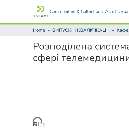
Communities & Collections
All of DSpa
Home
ВИПУСКНІ КВАЛІФІКАЦІЙНІ РОБОТИ
Розподілена система
сфері телемедицин
Loading...
Files