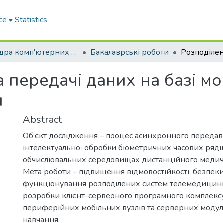
ce
Statistics
Кафедра комп'ютерних наук і інформаційних систем
Бакалаврські роботи
 передачі даних на базі мо
и
Abstract
Об’єкт дослідження – процес асинхронного передаван
інтелектуальної обробки біометричних часових ряді
обчислювальних середовищах дистанційного медич
Мета роботи – підвищення відмовостійкості, безпеки 
функціонування розподілених систем телемедицин
розробки клієнт-серверного програмного комплексу
периферійних мобільних вузлів та серверних моду
навчання.