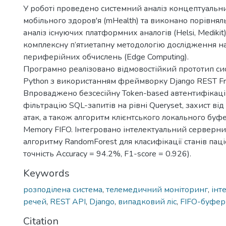
У роботі проведено системний аналіз концептуальн
мобільного здоров'я (mHealth) та виконано порівня
аналіз існуючих платформних аналогів (Helsi, Medikit
комплексну п’ятиетапну методологію дослідження на
периферійних обчислень (Edge Computing).
Програмно реалізовано відмовостійкий прототип си
Python з використанням фреймворку Django REST F
Впроваджено безсесійну Token-based автентифікаці
фільтрацію SQL-запитів на рівні Queryset, захист ві
атак, а також алгоритм клієнтського локального буф
Memory FIFO. Інтегровано інтелектуальний серверни
алгоритму RandomForest для класифікації станів паці
точність Accuracy = 94.2%, F1-score = 0.926).
Keywords
розподілена система
,
телемедичний моніторинг
,
інт
речей
,
REST API
,
Django
,
випадковий ліс
,
FIFO-буфер
Citation