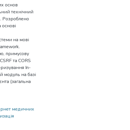
их основ
льний технічний
). Розроблено
 основі
стеми на мові
ramework.
ю, примусову
д CSRF та CORS
еризування In-
й модуль на базі
єнта (загальна
ернет медичних
изація