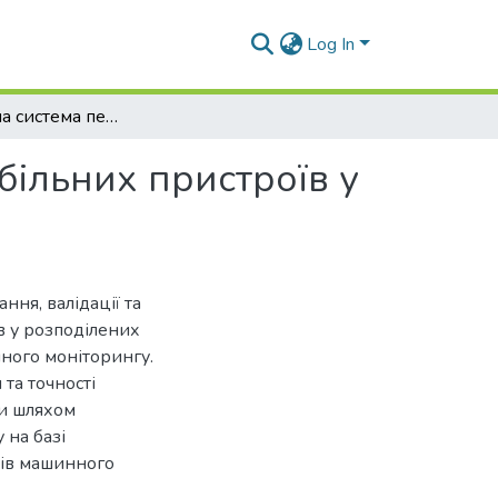
Log In
Розподілена система передачі даних на базі мобільних пристроїв у сфері телемедицини
більних пристроїв у
ня, валідації та
в у розподілених
ного моніторингу.
та точності
и шляхом
 на базі
лів машинного