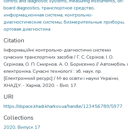
control and diagnostic systems
,
measuring instruments
,
on-
board diagnostics
,
транспортное средство
,
информационная система
,
контрольно-
диагностические системы
,
бизмерительные приборы
,
ортовая диагностика
Citation
Інформаційні контрольно-діагностичні системи
сучасних транспортних засобів / Г. С. Сєріков, І. О.
Сєрікова, О. П. Смирнов, А. О. Борисенко // Автомобіль і
електроніка. Сучасні технології : зб. наук. пр.
[Електронний ресурс] / М-во освiти i науки України,
ХНАДУ. - Харкiв, 2020. - Вип. 17.
URI
https://dspace.khadi.kharkov.ua/handle/123456789/5977
Collections
2020, Випуск 17