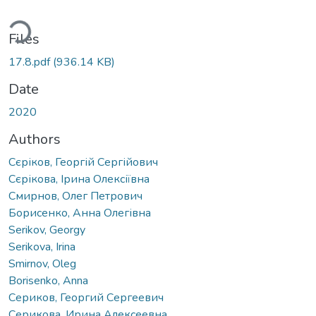
ading...
Files
17.8.pdf
(936.14 KB)
Date
2020
Authors
Сєріков, Георгій Сергійович
Сєрікова, Ірина Олексіївна
Смирнов, Олег Петрович
Борисенко, Анна Олегівна
Serikov, Georgy
Serikova, Irina
Smirnov, Oleg
Borisenko, Аnna
Сериков, Георгий Сергеевич
Серикова, Ирина Алексеевна