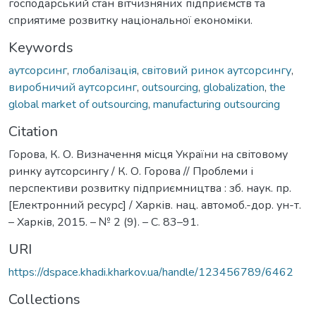
господарський стан вітчизняних підприємств та
сприятиме розвитку національної економіки.
Keywords
аутсорсинг
,
глобалізація
,
світовий ринок аутсорсингу
,
виробничий аутсорсинг
,
outsourcing
,
globalization
,
the
global market of outsourcing
,
manufacturing outsourcing
Citation
Горова, К. О. Визначення місця України на світовому
ринку аутсорсингу / К. О. Горова // Проблеми і
перспективи розвитку підприємництва : зб. наук. пр.
[Електронний ресурс] / Харків. нац. автомоб.-дор. ун-т.
– Харків, 2015. – № 2 (9). – С. 83–91.
URI
https://dspace.khadi.kharkov.ua/handle/123456789/6462
Collections