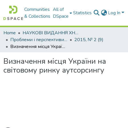
Communities
All of
Statistics
Log In
& Collections
DSpace
Home
НАУКОВІ ВИДАННЯ ХНАДУ
Проблеми і перспективи розвитку підприємництва
2015, № 2 (9)
Визначення місця України на світовому ринку аутсорсингу
Визначення місця України на
світовому ринку аутсорсингу
oading...