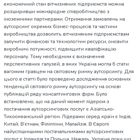
економічний стан вітчизняних підприємств можна
розширивши міжнародне співробітництво з
іноземними партнерами. Отримання замовлень на
аутсорсинг окремих бізнес-процесів та частини
виробництва дозволить вітчизняним підприємствам
залучити фінансові та технологічні ресурси, оновити
виробничі потужності, підвищити кваліфікацію
персоналу. Тому необхідним є визначення
перспективних галузей, в яких Україна могла б стати
вагомим гравцем на світовому ринку аутсорсингу. Для
цього в статті було проведено дослідження основних
тенденцій світового ринку аутсорсингу на основі
публікацій ряду консалтингових фірм. Було
встановлено, що на даний момент лідером з
постачання аутсорсингових послуг є Азіатсько-
Тихоокеанський регіон. Лідерами серед країн є Індія,
Китай, В’єтнам, Філіппіни, Малайзія. В Європі
найуспішнішими постачальниками аутсорсингових
послуг є Ірландія та Польща. Нажаль, Україна поки що