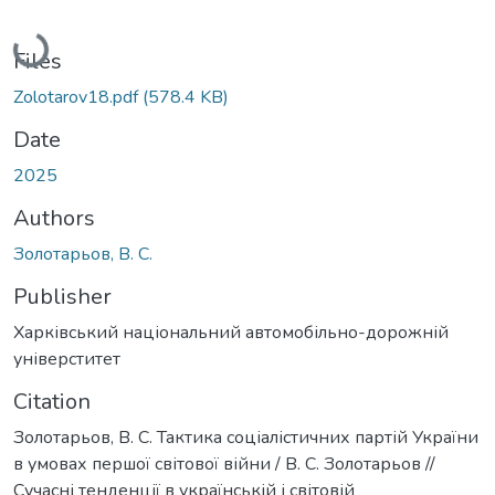
Loading...
Files
Zolotarov18.pdf
(578.4 KB)
Date
2025
Authors
Золотарьов, В. С.
Publisher
Харківський національний автомобільно-дорожній
універститет
Citation
Золотарьов, В. С. Тактика соціалістичних партій України
в умовах першої світової війни / В. С. Золотарьов //
Сучасні тенденції в українській і світовій