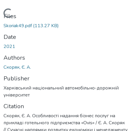
Loading...
Files
Skoriak49.pdf
(113.27 KB)
Date
2021
Authors
Скоряк, Є. А.
Publisher
Харківський національний автомобільно-дорожній
університет
Citation
Скоряк, Є. А. Особливості надання бізнес послуг на
прикладі готельного підприємства «Ovis» / Є. А. Скоряк
// Сучасні напрямки розвитку економіки і менеджменту