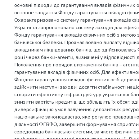
основні підходи до гарантування вкладів фізичних о
основне завдання Фонду гарантування вкладів фізич
Охарактеризовано систему гарантування вкладів фіз
Україні та запропоновано систему заходів для ефект
Фонду гарантування вкладів фізичних осіб з метою
банківської безпеки. Проаналізовано виплату відшк
вкладникам ліквідованих банків, що здійснювалась
році через банки-агенти, визначені у відповідності 
Положення про порядок визначення банків – агенті
гарантування вкладів фізичних осіб. Для ефективно
Фондом гарантування вкладів фізичних осіб держа
здійснити наступні заходи: досягти стабільності наці
створити ефективну інфраструктуру української банк
знизити вартість кредитів, що збільшить їх обсяг; зд
диверсифікацію умов залучення депозитних ресурсі
національне законодавство, яке регулює правовід
діяльності ФГВФО, завершити формування сприятли
середовища банківської системи, за якого фізичні о