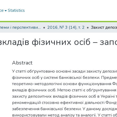
ce
Statistics
Проблеми і перспективи розвитку підприємництва
2016, № 3 (14), т. 2
кладів фізичних осіб – зап
Abstract
У статті обґрунтовано основні засади захисту депоз
фізичних осіб у системі банківської безпеки. Предм
теоретико-методологічні основи функціонування Ф
вкладів фізичних осіб. Метою статті є обґрунтуванн
захисту депозитних вкладів фізичних осіб в Україні 
рекомендацій стосовно ефективної діяльності Фонд
забезпечення банківської безпеки. У даному дослід
використовували метод аналізу та аналогії. У статті 