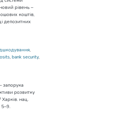
ід системи
новий рівень –
рошових коштів,
ці депозитних
ідшкодування
,
osits
,
bank security
,
 – запорука
пективи розвитку
 Харків. нац.
. 5–9.
9