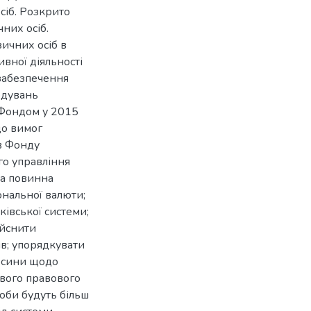
сіб. Розкрито
них осіб.
ичних осіб в
ивної діяльності
 забезпечення
одувань
 Фондом у 2015
до вимог
в Фонду
го управління
ва повинна
ональної валюти;
івської системи;
ійснити
в; упорядкувати
носини щодо
вого правового
соби будуть більш