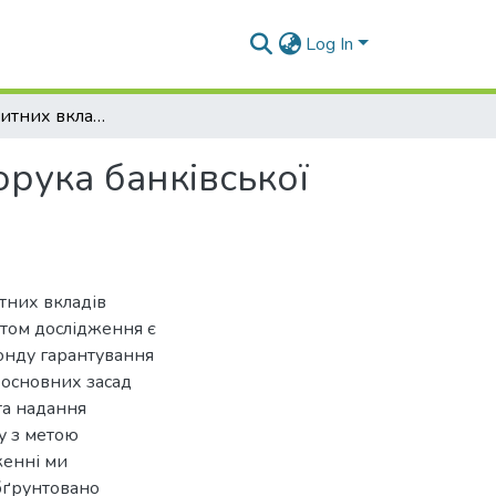
Log In
Захист депозитних вкладів фізичних осіб – запорука банківської безпеки
орука банківської
итних вкладів
етом дослідження є
онду гарантування
я основних засад
та надання
у з метою
женні ми
обґрунтовано