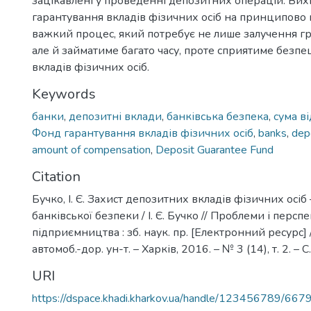
зацікавлені у проведенні депозитних операцій. Вих
гарантування вкладів фізичних осіб на принципово 
важкий процес, який потребує не лише залучення г
але й займатиме багато часу, проте сприятиме безпе
вкладів фізичних осіб.
Keywords
банки
,
депозитні вклади
,
банківська безпека
,
сума в
Фонд гарантування вкладів фізичних осіб
,
banks
,
dep
amount of compensation
,
Deposit Guarantee Fund
Citation
Бучко, І. Є. Захист депозитних вкладів фізичних осіб
банківської безпеки / І. Є. Бучко // Проблеми і перс
підприємництва : зб. наук. пр. [Електронний ресурс] /
автомоб.-дор. ун-т. – Харків, 2016. – № 3 (14), т. 2. – С
URI
https://dspace.khadi.kharkov.ua/handle/123456789/667