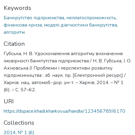
Keywords
Банкрутство підприємства
,
неплатоспроможність
,
фінансова криза
,
моделі діагностики банкрутства
,
алгоритм
Citation
Губська, Н. В. Удосконалення алгоритму визначення
імовірності банктутства підприємства / Н. В. Губська, І. О.
Ахновська // Проблеми і перспективи розвитку
підприємництва : зб. наук. пр. [Електронний ресурс] /
Харків. нац. автомоб.-дор. ун-т. – Харків, 2014. – № 1
(6). – С. 57–62.
URI
https://dspace.khadi.kharkov.ua/handle/123456789/6170
Collections
2014, № 1 (6)