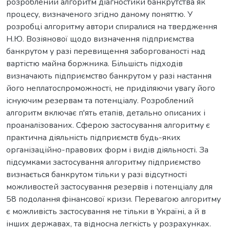
розроблений алгоритм діагностики банкрутства як
процесу, визначеного згідно даному поняттю. У
розробці алгоритму автори спиралися на твердження
Н.Ю. Возіянової щодо визначення підприємства
банкрутом у разі перевищення заборгованості над
вартістю майна боржника. Більшість підходів
визначають підприємство банкрутом у разі настання
його неплатоспроможності, не приділяючи увагу його
існуючим резервам та потенціалу. Розроблений
алгоритм включає п'ять етапів, детально описаних і
проаналізованих. Сферою застосування алгоритму є
практична діяльність підприємств будь-яких
організаційно-правових форм і видів діяльності. За
підсумками застосування алгоритму підприємство
визнається банкрутом тільки у разі відсутності
можливостей застосування резервів і потенціалу для
58 подолання фінансової кризи. Перевагою алгоритму
є можливість застосування не тільки в Україні, а й в
інших державах, та відносна легкість у розрахунках.