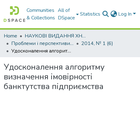
Communities
All of
Statistics
Log In
& Collections
DSpace
Home
НАУКОВІ ВИДАННЯ ХНАДУ
Проблеми і перспективи розвитку підприємництва
2014, № 1 (6)
Удосконалення алгоритму визначення імовірності банктутства підприємства
Удосконалення алгоритму
визначення імовірності
банктутства підприємства