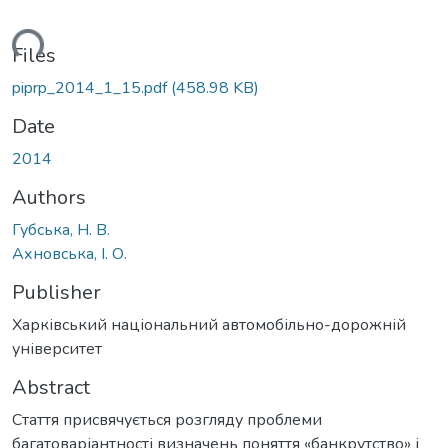
ding...
Files
piprp_2014_1_15.pdf
(458.98 KB)
Date
2014
Authors
Губська, Н. В.
Ахновська, І. О.
Publisher
Харківський національний автомобільно-дорожній
університет
Abstract
Стаття присвячується розгляду проблеми
багатоваріантності визначень поняття «банкрутство» і