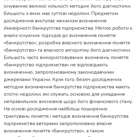
існуванню великої кількості методик його діагностики,
більшість з яких має суттєві недоліки. Предметом
дослідження виступає механізм визначення
ймовірності банкрутства підприємства. Метою роботи є
аналіз існуючих підходів до визначення поняття
«банкрутство», розробка власного визначення поняття
«банкрутство» та власного алгоритму його діагностики.
Більшість часто використовуваних визначень поняття
«банкрутство підприємства» не відповідають
визначенню, запропонованому законодавчими
джерелами України. Крім того, безліч досліджених
методик визначення банкрутства підприємства мають
істотні недоліки, які служать основою для укладання
неправильних висновків щодо його фінансового стану.
На основі дослідження найбільш поширених
трактувань поняття і методів визначення банкрутства
підприємства авторами запропоновано власне
визначення поняття «банкрутство», а також