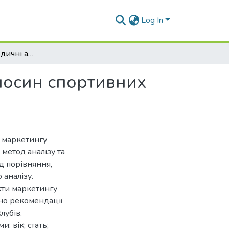
Log In
Теоретично-методичні аспекти маркетингу відносин спортивних клубів
носин спортивних
 маркетингу
метод аналізу та
д порівняння,
 аналізу.
кти маркетингу
ано рекомендації
лубів.
: вік; стать;