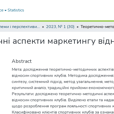
ce
Statistics
Проблеми і перспективи розвитку підприємництва
2023, № 1 (30)
ні аспекти маркетингу від
Abstract
Мета: дослідження теоретично-методичних аспектів
відносин спортивних клубів. Методика дослідження: 
синтезу, системний підхід, метод узагальнення, мето
критичний аналіз, традиційні прийоми економічного
Результати: досліджено теоретично-методичні аспе
відносин спортивних клубів. Виділено етапи та над
щодо розроблення програм лояльності спортивних к
Класифіковано клієнтів спортивних клубів за ознаками