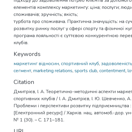
підходу до задоволення потреб клієнтів за допомог
елементів комплексу маркетингу: ціна; послуги; люд
споживачів; зручність; якість;
турбота про споживача. Практична значущість: на су
розвитку ринку послуг у сфері спорту та фізичної ку
програма лояльності є суттєвою конкурентною пер
клубів.
Keywords
маркетинг відносин
,
спортивний клуб
,
задоволеніст
сегмент
,
marketing relations
,
sports club
,
contentment
,
lo
Citation
Дмитрієв, І. А. Теоретично-методичні аспекти марке
спортивних клубів / І. А. Дмитрієв, І. Ю. Шевченко, А. 
Проблеми і перспективи розвитку підприємництва : з
[Електронний ресурс] / Харків. нац. автомоб.-дор. ун-т
№ 1 (30). – С. 171–181.
URI