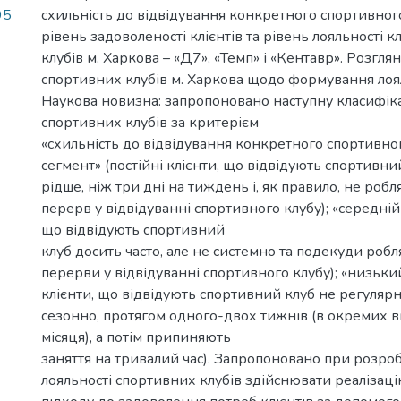
95
схильність до відвідування конкретного спортивног
рівень задоволеності клієнтів та рівень лояльності к
клубів м. Харкова – «Д7», «Темп» і «Кентавр». Розгл
спортивних клубів м. Харкова щодо формування лояль
Наукова новизна: запропоновано наступну класифіка
спортивних клубів за критерієм
«схильність до відвідування конкретного спортивног
сегмент» (постійні клієнти, що відвідують спортивни
рідше, ніж три дні на тиждень і, як правило, не роб
перерв у відвідуванні спортивного клубу); «середній 
що відвідують спортивний
клуб досить часто, але не системно та подекуди робл
перерви у відвідуванні спортивного клубу); «низький
клієнти, що відвідують спортивний клуб не регулярн
сезонно, протягом одного-двох тижнів (в окремих в
місяця), а потім припиняють
заняття на тривалий час). Запропоновано при розро
лояльності спортивних клубів здійснювати реалізац