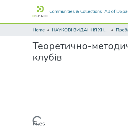
Communities & Collections
All of DSpa
Home
НАУКОВІ ВИДАННЯ ХНАДУ
Теоретично-методич
клубів
Loading...
Files