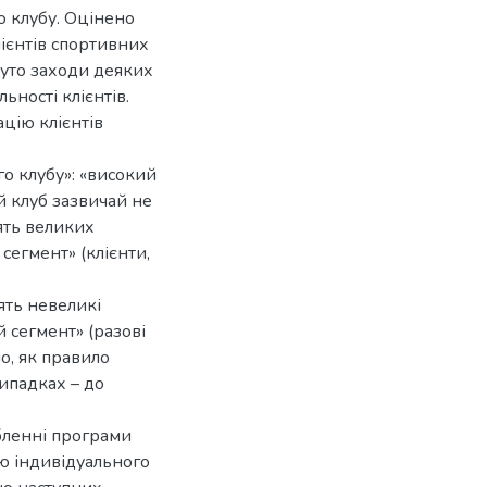
о клубу. Оцінено
лієнтів спортивних
януто заходи деяких
ності клієнтів.
цію клієнтів
о клубу»: «високий
й клуб зазвичай не
лять великих
сегмент» (клієнти,
ять невеликі
 сегмент» (разові
о, як правило
ипадках – до
бленні програми
ію індивідуального