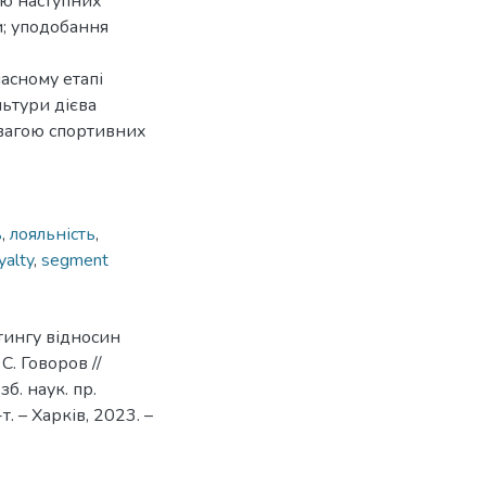
ою наступних
и; уподобання
часному етапі
льтури дієва
евагою спортивних
ь
,
лояльність
,
yalty
,
segment
тингу відносин
С. Говоров //
б. наук. пр.
. – Харків, 2023. –