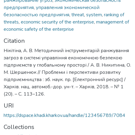
ранжирование угроз
,
экономическая безопасность
предприятия
,
управления экономической
безопасностью предприятия
,
threat
,
system
,
ranking of
threats
,
economic security of the enterprise
,
management of
economic safety of the enterprise
Citation
Нікітіна, А. В. Методичний інструментарій ранжування
загроз в системі управління економічною безпекою
підприємств у глобальному просторі / А. В. Никитина, О.
М. Шершенюк // Проблеми і перспективи розвитку
підприємництва : зб. наук. пр. [Електронний ресурс] /
Харків. нац. автомоб.-дор. ун-т. – Харків, 2018. – № 1
(20). – С. 113–126.
URI
https://dspace.khadi.kharkov.ua/handle/123456789/7084
Collections