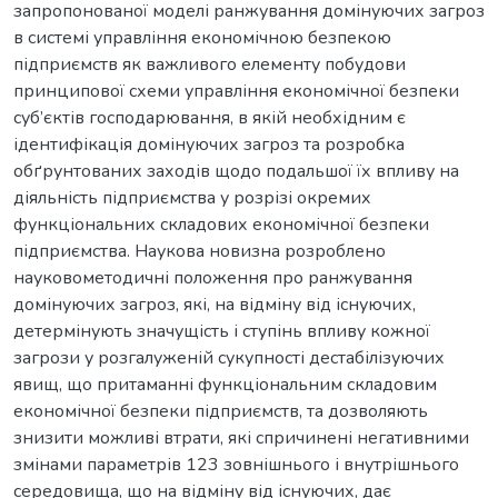
запропонованої моделі ранжування домінуючих загроз
в системі управління економічною безпекою
підприємств як важливого елементу побудови
принципової схеми управління економічної безпеки
суб’єктів господарювання, в якій необхідним є
ідентифікація домінуючих загроз та розробка
обґрунтованих заходів щодо подальшої їх впливу на
діяльність підприємства у розрізі окремих
функціональних складових економічної безпеки
підприємства. Наукова новизна розроблено
науковометодичні положення про ранжування
домінуючих загроз, які, на відміну від існуючих,
детермінують значущість і ступінь впливу кожної
загрози у розгалуженій сукупності дестабілізуючих
явищ, що притаманні функціональним складовим
економічної безпеки підприємств, та дозволяють
знизити можливі втрати, які спричинені негативними
змінами параметрів 123 зовнішнього і внутрішнього
середовища, що на відміну від існуючих, дає