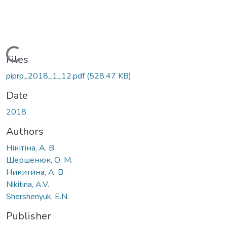
oading...
Files
piprp_2018_1_12.pdf
(528.47 KB)
Date
2018
Authors
Нікітіна, А. В.
Шершенюк, О. М.
Никитина, А. В.
Nikitina, A.V.
Shershenyuk, E.N.
Publisher