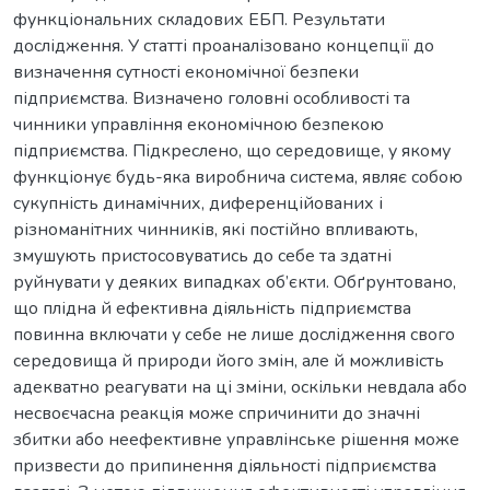
функціональних складових ЕБП. Результати
дослідження. У статті проаналізовано концепції до
визначення сутності економічної безпеки
підприємства. Визначено головні особливості та
чинники управління економічною безпекою
підприємства. Підкреслено, що середовище, у якому
функціонує будь-яка виробнича система, являє собою
сукупність динамічних, диференційованих і
різноманітних чинників, які постійно впливають,
змушують пристосовуватись до себе та здатні
руйнувати у деяких випадках об’єкти. Обґрунтовано,
що плідна й ефективна діяльність підприємства
повинна включати у себе не лише дослідження свого
середовища й природи його змін, але й можливість
адекватно реагувати на ці зміни, оскільки невдала або
несвоєчасна реакція може спричинити до значні
збитки або неефективне управлінське рішення може
призвести до припинення діяльності підприємства