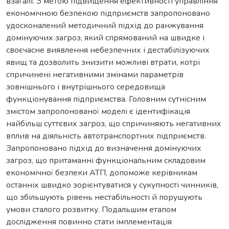
взагалі. З метою підвищення ефективності управління
економічною безпекою підприємств запропоновано
удосконалений методичний підхід до ранжування
домінуючих загроз, який спрямований на швидке і
своєчасне виявлення небезпечних і дестабілізуючих
явищ та дозволить знизити можливі втрати, котрі
спричинені негативними змінами параметрів
зовнішнього і внутрішнього середовища
функціонування підприємства. Головним сутнісним
змістом запропонованої моделі є ідентифікація
найбільш суттєвих загроз, що спричиняють негативних
вплив на діяльність автотранспортних підприємств.
Запропоновано підхід до визначення домінуючих
загроз, що притаманні функціональним складовим
економічної безпеки АТП, допоможе керівникам
останніх швидко зорієнтуватися у сукупності чинників,
що збільшують рівень нестабільності й порушують
умови сталого розвитку. Подальшим етапом
дослідження повинно стати імплементація