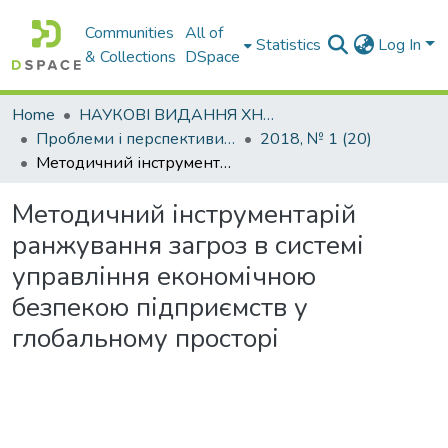
Communities
All of
Statistics
Log In
& Collections
DSpace
Home
НАУКОВІ ВИДАННЯ ХНАДУ
Проблеми і перспективи розвитку підприємництва
2018, № 1 (20)
Методичний інструментарій ранжування загроз в системі управління економічною безпекою підприємств у глобальному просторі
Методичний інструментарій
ранжування загроз в системі
управління економічною
безпекою підприємств у
глобальному просторі